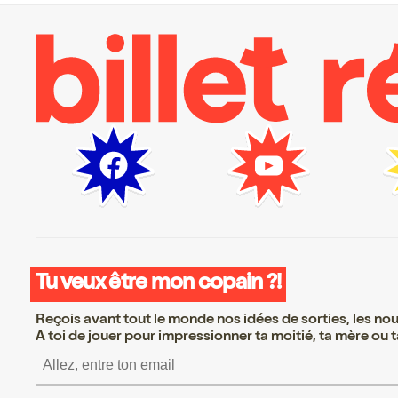
Tu veux être mon copain ?!
Reçois avant tout le monde nos idées de sorties, les nouv
A toi de jouer pour impressionner ta moitié, ta mère ou ta
S’inscrire S’inscrire S’