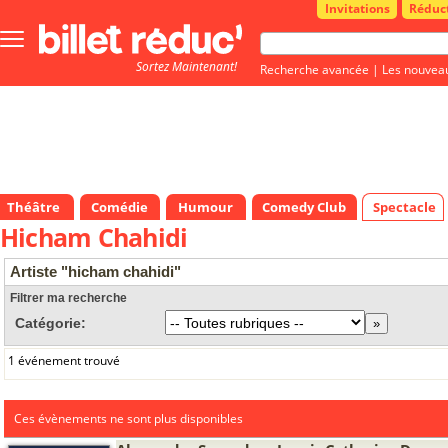
Invitations
Réduc
Bouton
menu
Sortez Maintenant!
principale
Recherche avancée
|
Les nouvea
Théâtre
Comédie
Humour
Comedy Club
Spectacle
Hicham Chahidi
Artiste "hicham chahidi"
Filtrer ma recherche
Catégorie:
1 événement trouvé
Ces évènements ne sont plus disponibles