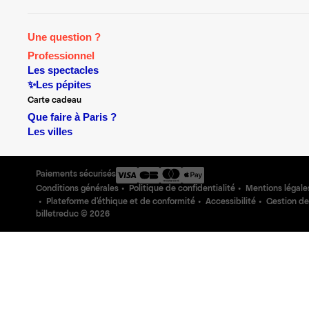
Une question ?
Professionnel
Les spectacles
✨Les pépites
Carte cadeau
Que faire à Paris ?
Les villes
Paiements sécurisés
Conditions générales
Politique de confidentialité
Mentions légale
Plateforme d'éthique et de conformité
Accessibilité
Gestion de
billetreduc ©
2026