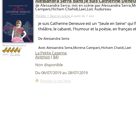
Alessandra Serra dans Je suis Catherine Dene
de Alessandra Serra, mis en scène par Alessandra Serra,
Campani,Hicham Chahidi,Laei,Loïc Audureau
Théâtre > Seul en scène
à partir de 7 ans
Je suis Catherine Deneuve est un "Seule en Seine" qui fl
théâtre, le cabaret, l'humour et la poésie, en français et
De Alessandra Serra
Note internautes:
Avec Alessandra Serra,Morena Campani,Hicham Chaidi,Laei
La Petite Caserne
,
avec
32 avis
Avignon
(
84
)
Non disponible
Du 06/07/2019 au 28/07/2019
Ajouter à ma liste