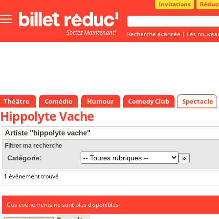
Invitations
Réduc
Bouton
menu
Sortez Maintenant!
principale
Recherche avancée
|
Les nouvea
Théâtre
Comédie
Humour
Comedy Club
Spectacle
Hippolyte Vache
Artiste "hippolyte vache"
Filtrer ma recherche
Catégorie:
1 événement trouvé
Ces évènements ne sont plus disponibles