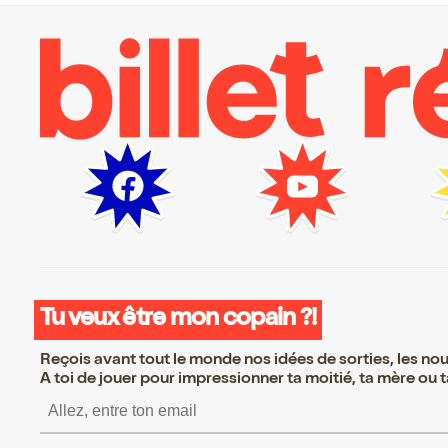
Tu veux être mon copain ?!
Reçois avant tout le monde nos idées de sorties, les nouv
A toi de jouer pour impressionner ta moitié, ta mère ou ta
S’inscrire S’inscrire S’