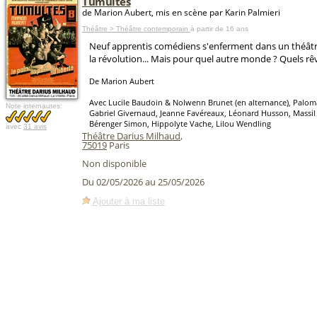
Tumultes
de Marion Aubert, mis en scène par Karin Palmieri
Théâtre > Théâtre contemporain
à partir de 16 ans
Neuf apprentis comédiens s'enferment dans un théât
la révolution... Mais pour quel autre monde ? Quels rê
De Marion Aubert
Avec Lucile Baudoin & Nolwenn Brunet (en alternance), Palo
Note internautes:
Gabriel Givernaud, Jeanne Favéreaux, Léonard Husson, Massil
Bérenger Simon, Hippolyte Vache, Lilou Wendling
avec
31 avis
Théâtre Darius Milhaud
,
75019
Paris
Non disponible
Du 02/05/2026 au 25/05/2026
Ajouter à ma liste