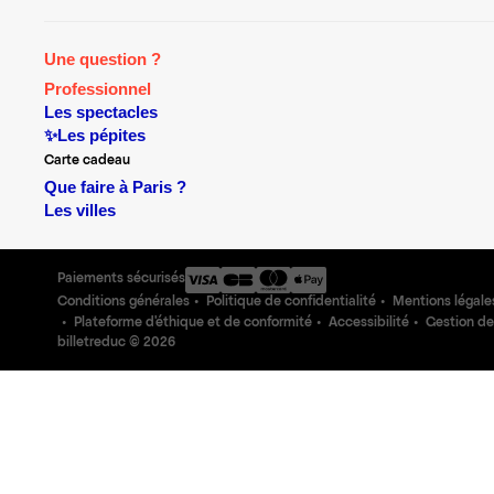
Une question ?
Professionnel
Les spectacles
✨Les pépites
Carte cadeau
Que faire à Paris ?
Les villes
Paiements sécurisés
Conditions générales
Politique de confidentialité
Mentions légale
Plateforme d'éthique et de conformité
Accessibilité
Gestion de
billetreduc ©
2026