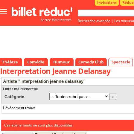
Invitations
Réduc
Bouton
menu
Sortez Maintenant!
principale
Recherche avancée
|
Les nouvea
Théâtre
Comédie
Humour
Comedy Club
Spectacle
Interpretation Jeanne Delansay
Artiste "interpretation jeanne delansay"
Filtrer ma recherche
Catégorie:
1 événement trouvé
Ces évènements ne sont plus disponibles