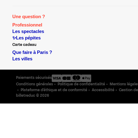
Une question ?
Professionnel
Les spectacles
✨Les pépites
Carte cadeau
Que faire à Paris ?
Les villes
Paiements sécurisés
Conditions générales
Politique de confidentialité
Mentions légale
Plateforme d'éthique et de conformité
Accessibilité
Gestion de
billetreduc ©
2026