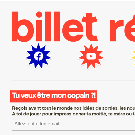
Tu veux être mon copain ?!
Reçois avant tout le monde nos idées de sorties, les nouv
A toi de jouer pour impressionner ta moitié, ta mère ou ta
S’inscrire S’inscrire S’