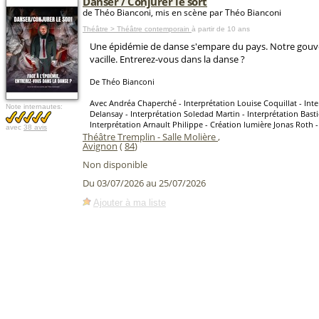
Danser / Conjurer le sort
de Théo Bianconi, mis en scène par Théo Bianconi
Théâtre > Théâtre contemporain
à partir de 10 ans
Une épidémie de danse s'empare du pays. Notre gou
vacille. Entrerez-vous dans la danse ?
De Théo Bianconi
Avec Andréa Chaperché - Interprétation Louise Coquillat - Int
Note internautes:
Delansay - Interprétation Soledad Martin - Interprétation Bast
Interprétation Arnault Philippe - Création lumière Jonas Roth 
avec
38 avis
Théâtre Tremplin - Salle Molière
,
Avignon
(
84
)
Non disponible
Du 03/07/2026 au 25/07/2026
Ajouter à ma liste