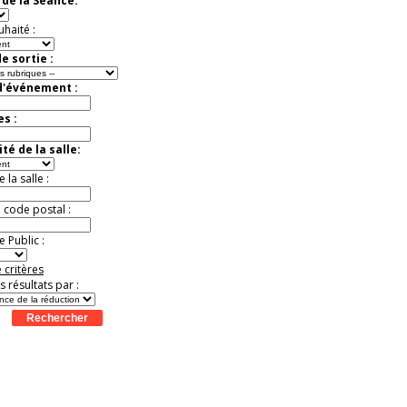
de la Séance:
Jusqu'à -37%
uhaité :
e sortie :
d'événement :
es :
té de la salle:
la salle :
u code postal :
 Public :
 critères
es résultats par :