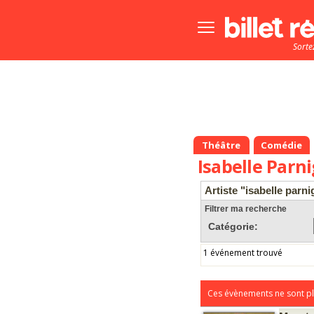
Bouton
menu
Sorte
principale
Théâtre
Comédie
Isabelle Parni
Artiste "isabelle parni
Filtrer ma recherche
Catégorie:
1 événement trouvé
Ces évènements ne sont pl