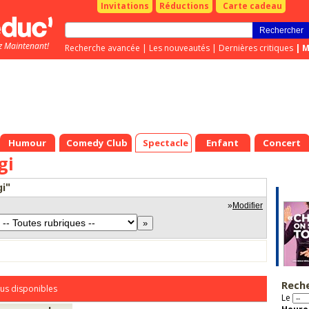
Invitations
Réductions
Carte cadeau
z Maintenant!
Recherche avancée
|
Les nouveautés
|
Dernières critiques
|
M
Humour
Comedy Club
Spectacle
Enfant
Concert
gi
gi"
»
Modifier
Rech
us disponibles
Le