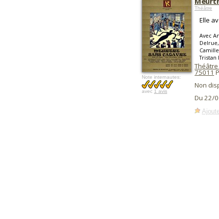
Meurtr
Théâtre
Elle av
Avec An
Delrue,
Camille
Tristan
Théâtre 
75011
P
Note internautes:
Non dis
avec
1 avis
Du 22/0
Ajoute