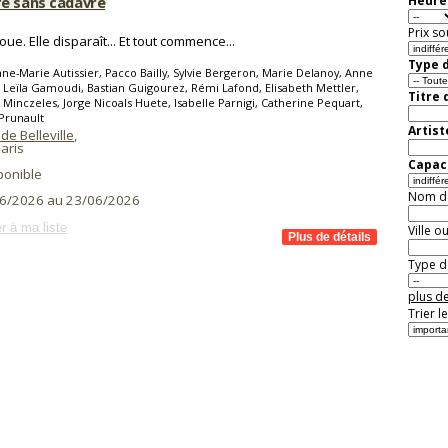
e sans cadavre
Heure 
Prix so
oue. Elle disparaît... Et tout commence...
Type d
ne-Marie Autissier, Pacco Bailly, Sylvie Bergeron, Marie Delanoy, Anne
 Leïla Gamoudi, Bastian Guigourez, Rémi Lafond, Elisabeth Mettler,
Titre 
 Minczeles, Jorge Nicoals Huete, Isabelle Parnigi, Catherine Pequart,
 Prunault
Artist
de Belleville
,
aris
Capaci
ponible
Nom de 
6/2026 au 23/06/2026
r à ma liste
Ville o
Type de
plus de
Trier l