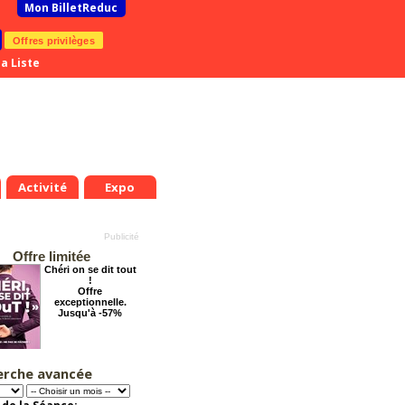
Mon BilletReduc
Offres privilèges
a Liste
Activité
Expo
Offre limitée
Chéri on se dit tout
!
Offre
exceptionnelle.
Jusqu'à -57%
erche avancée
Les enfants du
Paradis
Offre
exceptionnelle.