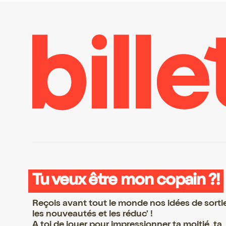
Tu veux être mon copain ?!
Reçois avant tout le monde nos idées de sorti
les nouveautés et les réduc' !
A toi de jouer pour impressionner ta moitié, ta