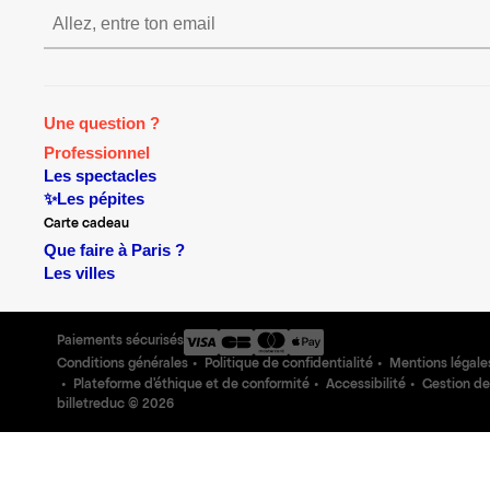
S’inscrire S’inscrire S’insc
Une question ?
Professionnel
Les spectacles
✨Les pépites
Carte cadeau
Que faire à Paris ?
Les villes
Paiements sécurisés
Conditions générales
Politique de confidentialité
Mentions légale
Plateforme d'éthique et de conformité
Accessibilité
Gestion de
billetreduc ©
2026