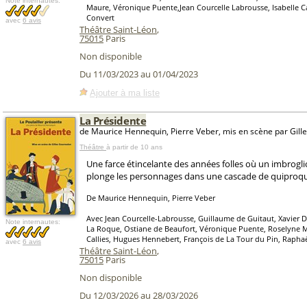
Note internautes:
Maure, Véronique Puente,Jean Courcelle Labrousse, Isabelle Ca
Convert
avec
6 avis
Théâtre Saint-Léon
,
75015
Paris
Non disponible
Du 11/03/2023 au 01/04/2023
Ajouter à ma liste
La Présidente
de Maurice Hennequin, Pierre Veber, mis en scène par Gil
Théâtre
à partir de 10 ans
Une farce étincelante des années folles où un imbroglio
plonge les personnages dans une cascade de quiproq
De Maurice Hennequin, Pierre Veber
Avec Jean Courcelle-Labrousse, Guillaume de Guitaut, Xavier D
Note internautes:
La Roque, Ostiane de Beaufort, Véronique Puente, Roselyne M
Callies, Hugues Hennebert, François de La Tour du Pin, Rapha
avec
6 avis
Théâtre Saint-Léon
,
75015
Paris
Non disponible
Du 12/03/2026 au 28/03/2026