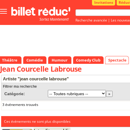
Invitations
Réduc
Bouton
menu
Sortez Maintenant!
principale
Recherche avancée
|
Les nouvea
Théâtre
Comédie
Humour
Comedy Club
Spectacle
Jean Courcelle Labrouse
Artiste "jean courcelle labrouse"
Filtrer ma recherche
Catégorie:
3 événements trouvés
Ces évènements ne sont plus disponibles