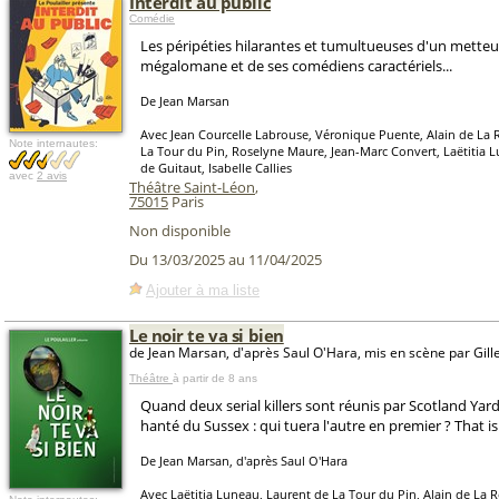
Interdit au public
Comédie
Les péripéties hilarantes et tumultueuses d'un metteu
mégalomane et de ses comédiens caractériels...
De Jean Marsan
Avec Jean Courcelle Labrouse, Véronique Puente, Alain de La 
Note internautes:
La Tour du Pin, Roselyne Maure, Jean-Marc Convert, Laëtitia 
de Guitaut, Isabelle Callies
avec
2 avis
Théâtre Saint-Léon
,
75015
Paris
Non disponible
Du 13/03/2025 au 11/04/2025
Ajouter à ma liste
Le noir te va si bien
de Jean Marsan, d'après Saul O'Hara, mis en scène par Gil
Théâtre
à partir de 8 ans
Quand deux serial killers sont réunis par Scotland Ya
hanté du Sussex : qui tuera l'autre en premier ? That is
De Jean Marsan, d'après Saul O'Hara
Avec Laëtitia Luneau, Laurent de La Tour du Pin, Alain de La 