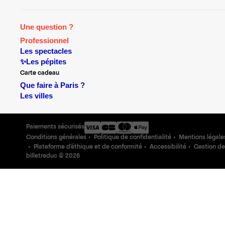
Une question ?
Professionnel
Les spectacles
✨Les pépites
Carte cadeau
Que faire à Paris ?
Les villes
Paiements sécurisés
Conditions générales
Politique de confidentialité
Mentions légale
Plateforme d'éthique et de conformité
Accessibilité
Gestion de
billetreduc ©
2026