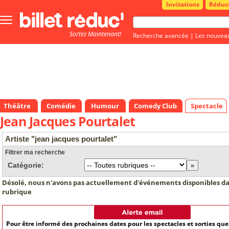
Invitations
Réduc
Bouton
menu
Sortez Maintenant!
principale
Recherche avancée
|
Les nouvea
Théâtre
Comédie
Humour
Comedy Club
Spectacle
Jean Jacques Pourtalet
Artiste "jean jacques pourtalet"
Filtrer ma recherche
Catégorie:
Désolé, nous n'avons pas actuellement d'événements disponibles da
rubrique
Pour être informé des prochaines dates pour les spectacles et sorties qu