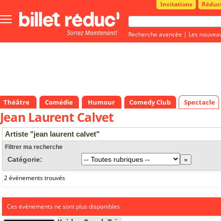
Invitations
Réduc
Bouton
menu
Sortez Maintenant!
principale
Recherche avancée
|
Les nouvea
Théâtre
Comédie
Humour
Comedy Club
Spectacle
Jean Laurent Calvet
Artiste "jean laurent calvet"
Filtrer ma recherche
Catégorie:
2 événements trouvés
Ces évènements ne sont plus disponibles