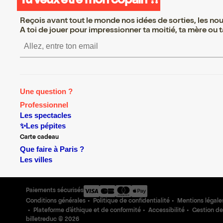
Tu veux être mon copain ?!
Reçois avant tout le monde nos idées de sorties, les nouv
A toi de jouer pour impressionner ta moitié, ta mère ou ta
S’inscrire S’inscrire S’insc
Une question ?
Professionnel
Les spectacles
✨Les pépites
Carte cadeau
Que faire à Paris ?
Les villes
Paiements sécurisés
Conditions générales
Politique de confidentialité
Mentions légale
Plateforme d'éthique et de conformité
Accessibilité
Gestion de
billetreduc ©
2026