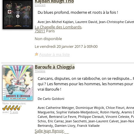
Kajdan Rough Trio
Concert
Du blues profond, moderne et roots à la fois !
Avec Jen-Michel Kajdan, Laurent David, Jean-Christophe Calve
La Chapelle des Lombards
,
75011
Paris
Non disponible
Le vendredi 20 janvier 2017 à 00h00
Ajouter à ma liste
Baroufe à Chioggia
Théâtre
Cancans, disputes, on se rabiboche, on se redispute...
qui ? Les femmes pour les hommes, les hommes pour 
vrai Baroufe !
De Carlo Goldoni
Note internautes:
Avec Catherine Metzger, Dominique Wojcik, Chloe Fleuri, Anne
Marguerite, Sophie Vallade-Medjedovic, Robin Hardy, Aramis
avec
5 avis
Calvet, Bertrand Le Fevre, Philippe Clerault, Vincent Celeste, P
Schio, Eric Carraz, Jean Sacchetti, Jean-Laurent Calvet, Jean-
Bertrandy, Damien Llory, Franck Vallade
Salle Jean Renoir
,