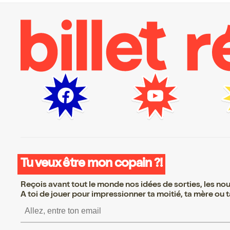
Tu veux être mon copain ?!
Reçois avant tout le monde nos idées de sorties, les nouv
A toi de jouer pour impressionner ta moitié, ta mère ou ta
S’inscrire S’inscrire S’