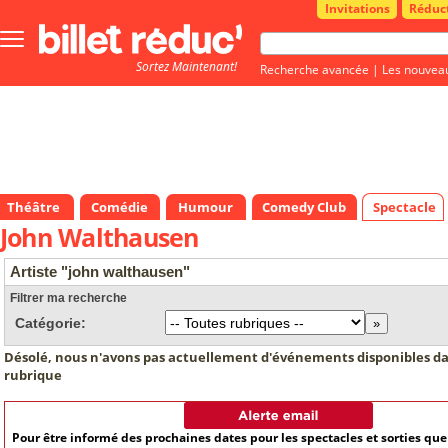
Invitations
Réduc
Bouton
menu
Sortez Maintenant!
principale
Recherche avancée
|
Les nouvea
Théâtre
Comédie
Humour
Comedy Club
Spectacle
John Walthausen
Artiste "john walthausen"
Filtrer ma recherche
Catégorie:
Désolé, nous n'avons pas actuellement d'événements disponibles da
rubrique
Pour être informé des prochaines dates pour les spectacles et sorties qu