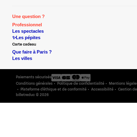
Une question ?
Professionnel
Les spectacles
✨Les pépites
Carte cadeau
Que faire à Paris ?
Les villes
Paiements sécurisés
Conditions générales
Politique de confidentialité
Mentions légale
Plateforme d'éthique et de conformité
Accessibilité
Gestion de
billetreduc ©
2026