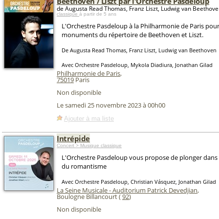
Beethoven / Liszt par l'Orchestre Pasdeloup
de Augusta Read Thomas, Franz Liszt, Ludwig van Beethov
classique
à partir de 5 ans
L'Orchestre Pasdeloup à la Philharmonie de Paris pou
monuments du répertoire de Beethoven et Liszt.
De Augusta Read Thomas, Franz Liszt, Ludwig van Beethoven
Avec Orchestre Pasdeloup, Mykola Diadiura, Jonathan Gilad
Philharmonie de Paris
,
75019
Paris
Non disponible
Le samedi 25 novembre 2023 à 00h00
Ajouter à ma liste
Intrépide
Concert > Musique classique
L'Orchestre Pasdeloup vous propose de plonger dans 
du romantisme
Avec Orchestre Pasdeloup, Christian Vásquez, Jonathan Gilad
La Seine Musicale - Auditorium Patrick Devedjian
,
Boulogne Billancourt (
92
)
Non disponible