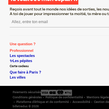
Reçois avant tout le monde nos idées de sorties, les nouv
A toi de jouer pour impressionner ta moitié, ta mère ou ta
S’inscrire S’inscrire S’i
Une question ?
Professionnel
Les spectacles
✨Les pépites
Carte cadeau
Que faire à Paris ?
Les villes
Paiements sécurisés
Conditions générales
Politique de confidentialité
Mentions légale
Plateforme d'éthique et de conformité
Accessibilité
Gestion de
billetreduc ©
2026