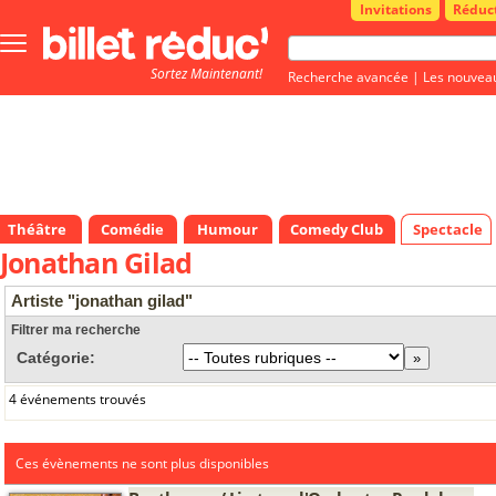
Invitations
Réduc
Bouton
menu
Sortez Maintenant!
principale
Recherche avancée
|
Les nouvea
Théâtre
Comédie
Humour
Comedy Club
Spectacle
Jonathan Gilad
Artiste "jonathan gilad"
Filtrer ma recherche
Catégorie:
4 événements trouvés
Ces évènements ne sont plus disponibles