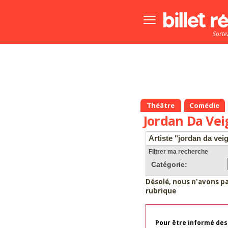
Bouton
menu
Sorte
principale
Théâtre
Comédie
Jordan Da Vei
Artiste "jordan da veig
Filtrer ma recherche
Catégorie:
Désolé, nous n'avons p
rubrique
Pour être informé des