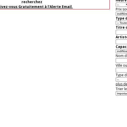
Heure 
recherchez
rivez-vous Gratuitement à l'Alerte Email.
Prix so
Type d
Titre 
Artist
Capaci
Nom de 
Ville o
Type de
plus de
Trier l