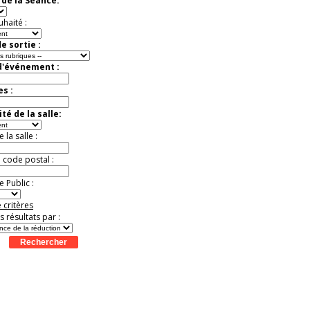
de la Séance:
mystères
Offre
exceptionnelle.
uhaité :
Jusqu'à -26%
e sortie :
d'événement :
es :
té de la salle:
la salle :
u code postal :
 Public :
 critères
es résultats par :