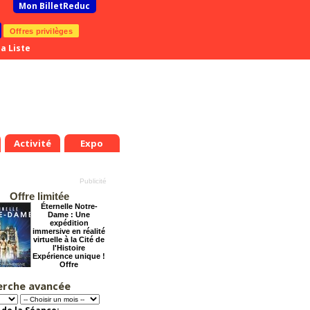
Mon BilletReduc
Offres privilèges
a Liste
Activité
Expo
Offre limitée
Éternelle Notre-
Dame : Une
expédition
immersive en réalité
virtuelle à la Cité de
l'Histoire
Expérience unique !
Offre
promotionnelle.
Jusqu'à -35%
erche avancée
La Cité Interdite :
Six siècles de