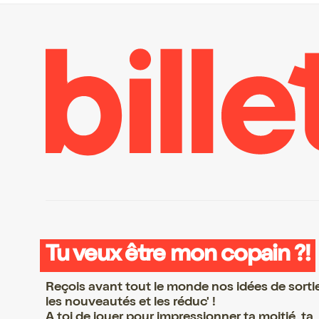
Tu veux être mon copain ?!
Reçois avant tout le monde nos idées de sorti
les nouveautés et les réduc' !
A toi de jouer pour impressionner ta moitié, ta