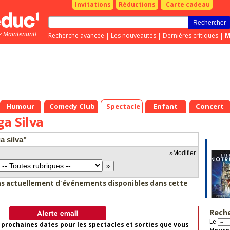
Invitations
Réductions
Carte cadeau
z Maintenant!
Recherche avancée
|
Les nouveautés
|
Dernières critiques
|
M
Humour
Comedy Club
Spectacle
Enfant
Concert
ga Silva
a silva"
»
Modifier
as actuellement d'événements disponibles dans cette
Rech
Le
 prochaines dates pour les spectacles et sorties que vous