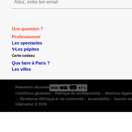
S’inscrire S’inscrire S’ins
Une question ?
Professionnel
Les spectacles
✨Les pépites
Carte cadeau
Que faire à Paris ?
Les villes
Paiements sécurisés
Conditions générales
Politique de confidentialité
Mentions légale
Plateforme d'éthique et de conformité
Accessibilité
Gestion de
billetreduc ©
2026