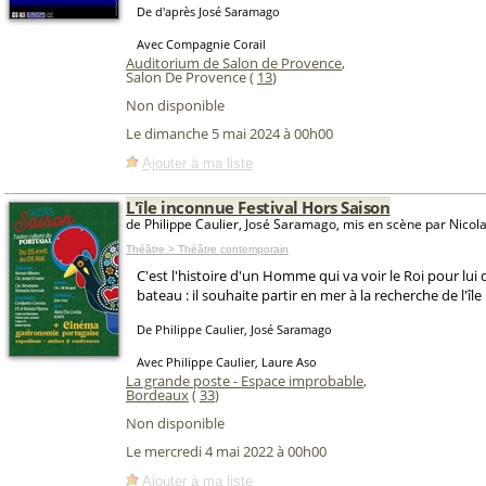
De d'après José Saramago
Avec Compagnie Corail
Auditorium de Salon de Provence
,
Salon De Provence (
13
)
Non disponible
Le dimanche 5 mai 2024 à 00h00
Ajouter à ma liste
L'île inconnue Festival Hors Saison
de Philippe Caulier, José Saramago, mis en scène par Nicol
Théâtre > Théâtre contemporain
C'est l'histoire d'un Homme qui va voir le Roi pour lu
bateau : il souhaite partir en mer à la recherche de l'îl
De Philippe Caulier, José Saramago
Avec Philippe Caulier, Laure Aso
La grande poste - Espace improbable
,
Bordeaux
(
33
)
Non disponible
Le mercredi 4 mai 2022 à 00h00
Ajouter à ma liste