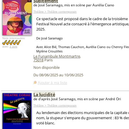
Subitement
de José Saramago, mis en scène par Aurélia Ciano
Théâtre > Théâtre contemporain
Ce spectacle est proposé dans le cadre de la troisième
Festival Nouvel acte consacré à l'émergence artistique,
2025.
De José Saramago
Note internautes:
Avec Alice Bié, Thomas Cauchon, Aurélia Ciano ou Chenny Fle
avec
3 avis
Mylène Crouzilles
Le Funambule Montmartre
,
75018
Paris
Non disponible
Du 08/06/2025 au 10/06/2025
Ajouter à ma liste
La lucidité
de d'après José Saramago, mis en scène par André Ori
Théâtre > Théâtre contemporain
Au lendemain des élections municipales de la capitale
nom, la stupeur s'empare du gouvernement : 83 % des
voté blanc.