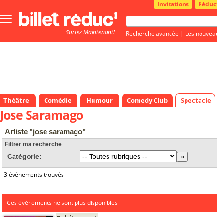
Invitations
Réduc
Bouton
menu
Sortez Maintenant!
principale
Recherche avancée
|
Les nouvea
Théâtre
Comédie
Humour
Comedy Club
Spectacle
Jose Saramago
Artiste "jose saramago"
Filtrer ma recherche
Catégorie:
3 événements trouvés
Ces évènements ne sont plus disponibles