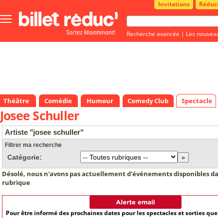
Invitations
Réduc
Bouton
menu
Sortez Maintenant!
principale
Recherche avancée
|
Les nouvea
Théâtre
Comédie
Humour
Comedy Club
Spectacle
Josee Schuller
Artiste "josee schuller"
Filtrer ma recherche
Catégorie:
Désolé, nous n'avons pas actuellement d'événements disponibles da
rubrique
Pour être informé des prochaines dates pour les spectacles et sorties qu