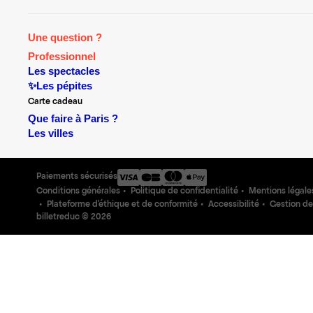
Une question ?
Professionnel
Les spectacles
✨Les pépites
Carte cadeau
Que faire à Paris ?
Les villes
Paiements sécurisés
Conditions générales
Politique de confidentialité
Mentions légale
Plateforme d'éthique et de conformité
Accessibilité
Gestion de
billetreduc ©
2026