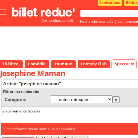
Invitations
Réduc
Bouton
menu
Sortez Maintenant!
principale
Recherche avancée
|
Les nouvea
Théâtre
Comédie
Humour
Comedy Club
Spectacle
Josephine Maman
Artiste "josephine maman"
Filtrer ma recherche
Catégorie:
2 événements trouvés
Ces évènements ne sont plus disponibles