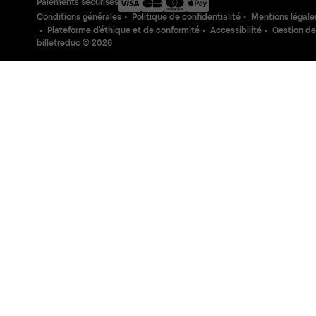
Paiements sécurisés
Conditions générales
Politique de confidentialité
Mentions légale
Plateforme d'éthique et de conformité
Accessibilité
Gestion de
billetreduc ©
2026