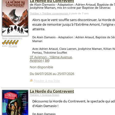
La Horde du Contrevent
de Alain Damasio - Adaptation : Adrien Artaud, Baptiste de 
Joséphine Maman, mis en scène par Baptiste de Séverac
Théâtre > Théâtre contemporain
à partir de 7 ans
Alors que le vent souffle sans discontinuer, la Horde 
essaie de remonter jusqu'à l'Extrême Amont, l'origine
atteinte.
De Alain Damasio - Adaptation : Adrien Artaud, Baptiste de Sé
Note internautes:
Maman
avec
48 avis
Avec Adrien Artaud, Clara Laenen, Joséphine Maman, Killian N
Perriau, Théotime Soufflet
3T Avignon - 10ème Avenue
,
Avignon
(
84
)
Non disponible
Du 04/07/2026 au 25/07/2026
Ajouter à ma liste
La Horde du Contrevent
Théâtre > Science-fiction
Découvrez la Horde du Contrevent, le spectacle qui a
d'Alain Damasio !
De Alain Damasio