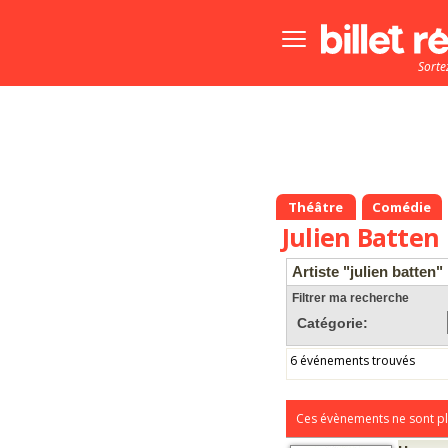
Bouton
menu
Sorte
principale
Théâtre
Comédie
Julien Batten
Artiste "julien batten"
Filtrer ma recherche
Catégorie:
6 événements trouvés
Ces évènements ne sont pl