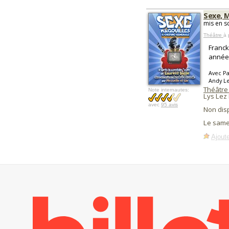
Sexe, 
mis en 
Théâtre
à 
Franck
années
Avec Pa
Andy L
Théâtre
Note internautes:
Lys Lez
avec
95 avis
Non dis
Le same
Ajoute