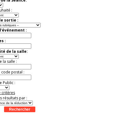
de la Séance:
uhaité :
e sortie :
d'événement :
es :
té de la salle:
la salle :
u code postal :
 Public :
 critères
es résultats par :