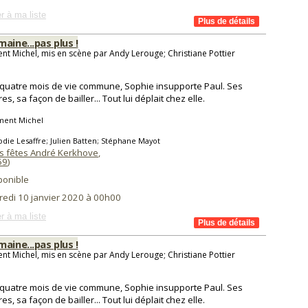
r à ma liste
aine...pas plus !
nt Michel, mis en scène par Andy Lerouge; Christiane Pottier
quatre mois de vie commune, Sophie insupporte Paul. Ses
s, sa façon de bailler... Tout lui déplait chez elle.
ment Michel
odie Lesaffre; Julien Batten; Stéphane Mayot
es fêtes André Kerkhove
,
59
)
ponible
redi 10 janvier 2020 à 00h00
r à ma liste
aine...pas plus !
nt Michel, mis en scène par Andy Lerouge; Christiane Pottier
quatre mois de vie commune, Sophie insupporte Paul. Ses
s, sa façon de bailler... Tout lui déplait chez elle.