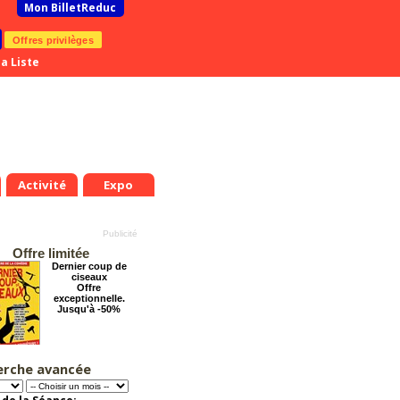
Mon BilletReduc
Offres privilèges
a Liste
Activité
Expo
Offre limitée
Dernier coup de
ciseaux
Offre
exceptionnelle.
Jusqu'à -50%
erche avancée
Arsène Lupin
Offre
exceptionnelle.
Jusqu'à -28%