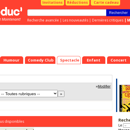
Invitations
Réductions
Carte cadeau
z Maintenant!
Recherche avancée
|
Les nouveautés
|
Dernières critiques
|
M
Humour
Comedy Club
Spectacle
Enfant
Concert
»
Modifier
Rech
us disponibles
Le