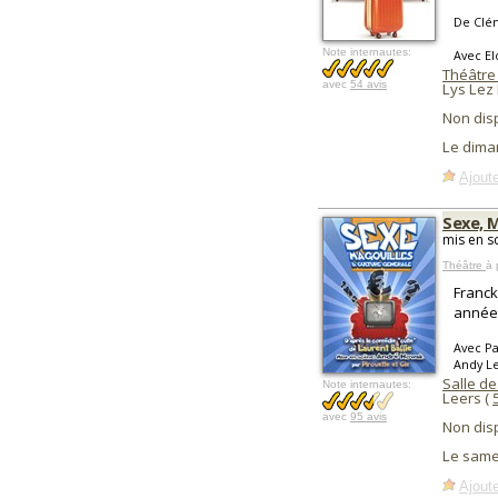
De Clé
Note internautes:
Avec El
Théâtre
avec
54 avis
Lys Lez
Non dis
Le dima
Ajoute
Sexe, 
mis en s
Théâtre
à 
Franck
années
Avec Pa
Andy L
Salle d
Note internautes:
Leers (
avec
95 avis
Non dis
Le same
Ajoute