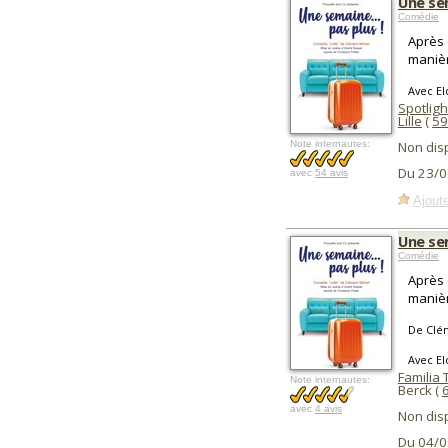
Une sem
Comédie
Après 
manière
Avec El
Spotligh
Lille
(
59
Note internautes:
Non dis
Du 23/0
avec
54 avis
Ajoute
Une se
Comédie
Après 
manière
De Clé
Avec El
Familia
Note internautes:
Berck (
avec
4 avis
Non dis
Du 04/0