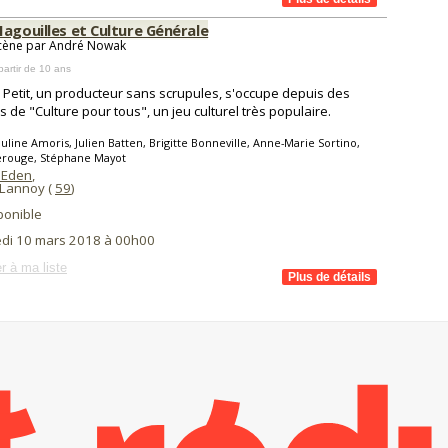
Magouilles et Culture Générale
scène par André Nowak
partir de 10 ans
 Petit, un producteur sans scrupules, s'occupe depuis des
 de "Culture pour tous", un jeu culturel très populaire.
uline Amoris, Julien Batten, Brigitte Bonneville, Anne-Marie Sortino,
erouge, Stéphane Mayot
 Eden
,
 Lannoy (
59
)
ponible
di 10 mars 2018 à 00h00
r à ma liste