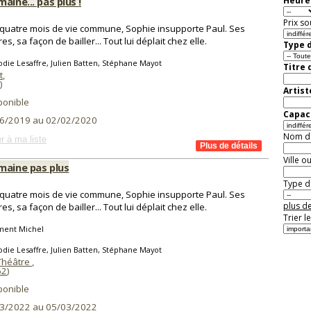
aine... pas plus !
Heure 
Prix so
quatre mois de vie commune, Sophie insupporte Paul. Ses
s, sa façon de bailler... Tout lui déplait chez elle.
Type d
odie Lesaffre, Julien Batten, Stéphane Mayot
Titre 
t
,
)
Artist
ponible
Capaci
6/2019 au 02/02/2020
Nom de 
r à ma liste
Ville o
maine pas plus
Type de
quatre mois de vie commune, Sophie insupporte Paul. Ses
plus de
s, sa façon de bailler... Tout lui déplait chez elle.
Trier l
ment Michel
odie Lesaffre, Julien Batten, Stéphane Mayot
 Théâtre
,
62
)
ponible
3/2022 au 05/03/2022