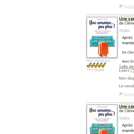
Ajoute
Une sem
de Cléme
Théâtre
Après 
manière
De Clé
Note internautes:
Avec El
Salle d
avec
54 avis
Leers (
Non dis
Le vend
Ajoute
Une sem
de Cléme
Théâtre
Après 
manière