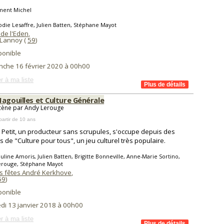
ment Michel
odie Lesaffre, Julien Batten, Stéphane Mayot
 de l'Eden
,
 Lannoy (
59
)
ponible
nche 16 février 2020 à 00h00
r à ma liste
Magouilles et Culture Générale
cène par Andy Lerouge
partir de 10 ans
 Petit, un producteur sans scrupules, s'occupe depuis des
 de "Culture pour tous", un jeu culturel très populaire.
uline Amoris, Julien Batten, Brigitte Bonneville, Anne-Marie Sortino,
erouge, Stéphane Mayot
es fêtes André Kerkhove
,
59
)
ponible
di 13 janvier 2018 à 00h00
r à ma liste