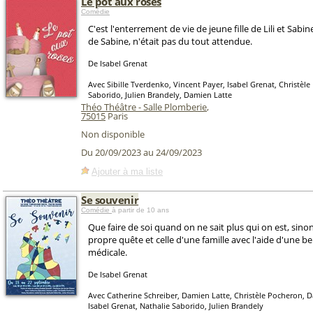
Le pot aux roses
Comédie
C'est l'enterrement de vie de jeune fille de Lili et Sabi
de Sabine, n'était pas du tout attendue.
De Isabel Grenat
Avec Sibille Tverdenko, Vincent Payer, Isabel Grenat, Christèl
Saborido, Julien Brandely, Damien Latte
Théo Théâtre - Salle Plomberie
,
75015
Paris
Non disponible
Du 20/09/2023 au 24/09/2023
Ajouter à ma liste
Se souvenir
Comédie
à partir de 10 ans
Que faire de soi quand on ne sait plus qui on est, sinon
propre quête et celle d'une famille avec l'aide d'une be
médicale.
De Isabel Grenat
Avec Catherine Schreiber, Damien Latte, Christèle Pocheron, D
Isabel Grenat, Nathalie Saborido, Julien Brandely