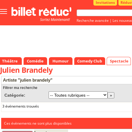
Invitations
Réduc
Bouton
menu
Sortez Maintenant!
principale
Recherche avancée
|
Les nouvea
Théâtre
Comédie
Humour
Comedy Club
Spectacle
Julien Brandely
Artiste "julien brandely"
Filtrer ma recherche
Catégorie:
3 événements trouvés
Ces évènements ne sont plus disponibles