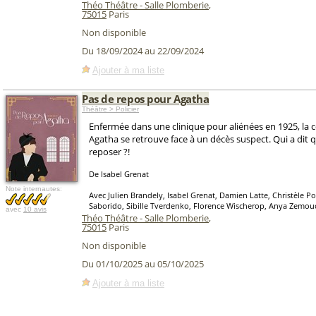
Théo Théâtre - Salle Plomberie
,
75015
Paris
Non disponible
Du 18/09/2024 au 22/09/2024
Ajouter à ma liste
Pas de repos pour Agatha
Théâtre > Policier
Enfermée dans une clinique pour aliénées en 1925, la
Agatha se retrouve face à un décès suspect. Qui a dit q
reposer ?!
De Isabel Grenat
Note internautes:
Avec Julien Brandely, Isabel Grenat, Damien Latte, Christèle P
Saborido, Sibille Tverdenko, Florence Wischerop, Anya Zemou
avec
10 avis
Théo Théâtre - Salle Plomberie
,
75015
Paris
Non disponible
Du 01/10/2025 au 05/10/2025
Ajouter à ma liste