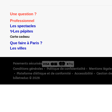
Une question ?
Professionnel
Les spectacles
✨Les pépites
Carte cadeau
Que faire à Paris ?
Les villes
Paiements sécurisés
Conditions générales
Politique de confidentialité
Mentions légale
Plateforme d'éthique et de conformité
Accessibilité
Gestion de
billetreduc ©
2026