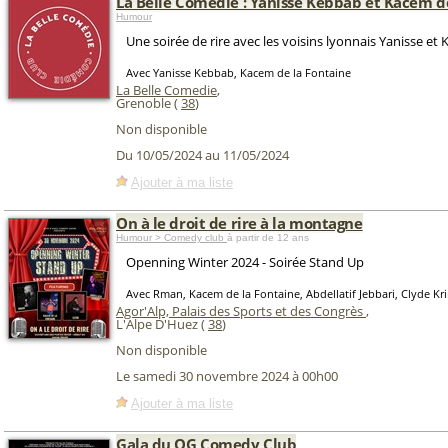
La Belle Comédie : Yanisse Kebbab et Kacem d
Humour
Une soirée de rire avec les voisins lyonnais Yanisse et 
Avec Yanisse Kebbab, Kacem de la Fontaine
La Belle Comedie
,
Grenoble (
38
)
Non disponible
Du 10/05/2024 au 11/05/2024
Ajouter à ma liste
On à le droit de rire à la montagne
Humour > Comedy club
à partir de 12 ans
Openning Winter 2024 - Soirée Stand Up
Avec Rman, Kacem de la Fontaine, Abdellatif Jebbari, Clyde Kr
Agor'Alp, Palais des Sports et des Congrès
,
L'Alpe D'Huez (
38
)
Non disponible
Le samedi 30 novembre 2024 à 00h00
Ajouter à ma liste
Gala du QG Comedy Club