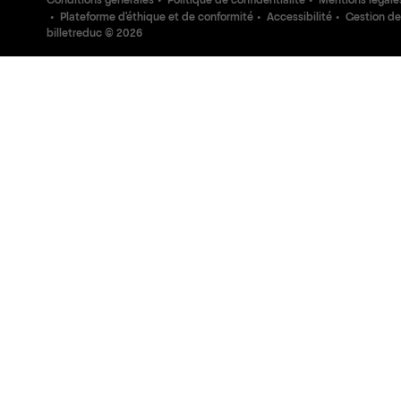
Conditions générales
Politique de confidentialité
Mentions légale
Plateforme d'éthique et de conformité
Accessibilité
Gestion de
billetreduc ©
2026