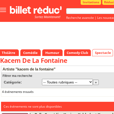
Invitations
Réduc
Bouton
menu
Sortez Maintenant!
principale
Recherche avancée
|
Les nouvea
Théâtre
Comédie
Humour
Comedy Club
Spectacle
Kacem De La Fontaine
Artiste "kacem de la fontaine"
Filtrer ma recherche
Catégorie:
4 événements trouvés
Ces évènements ne sont plus disponibles