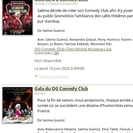
Humour > Plateau d'humoristes
Salima décide de créer son Comedy Club afin d'y jouer
au public Grenoblois l'ambiance des cafés théâtres par
pur standup.
De Salima Guerziz
Avec Salima Guerziz, Alexandra Girault, Rony Humour, Kacem d
Alisson, Jo Brami, Yanisse Kebbab, Monsieur Kiki
QG Comedy Club-Chez Michel Musique Live
,
Grenoble (
38
)
Non disponible
Le jeudi 18 juin 2026 à 00h00
Ajouter à ma liste
Gala du QG Comedy Club
Humour
Pour la fin de saison, nous proposons, chaque année a
soirée où se succèdent une dizaine d'humoristes venus
France.
De Salima Guerziz
Avec Redouanne Harjane, Salima Guerziz, Elise Tallet, Farouk, F