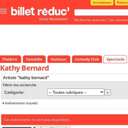
Invitations
Réduc
Bouton
menu
Sortez Maintenant!
principale
Recherche avancée
|
Les nouvea
Théâtre
Comédie
Humour
Comedy Club
Spectacle
Kathy Bernard
Artiste "kathy bernard"
Filtrer ma recherche
Catégorie:
4 événements trouvés
Ces évènements ne sont plus disponibles