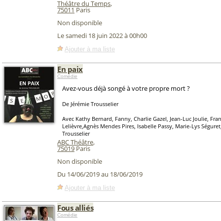
Théâtre du Temps
,
75011
Paris
Non disponible
Le samedi 18 juin 2022 à 00h00
Ajouter à ma liste
En paix
Comédie
Avez-vous déjà songé à votre propre mort ?
De Jérémie Trousselier
Avec Kathy Bernard, Fanny, Charlie Gazel, Jean-Luc Joulie, Fra
Lelièvre,Agnès Mendes Pires, Isabelle Passy, Marie-Lys Séguret
Trousselier
ABC Théâtre
,
75019
Paris
Non disponible
Du 14/06/2019 au 18/06/2019
Ajouter à ma liste
Fous alliés
Comédie