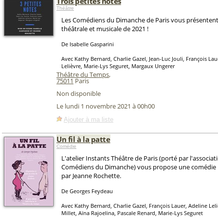
Trois petites notes
Théâtre
Les Comédiens du Dimanche de Paris vous présentent 
théâtrale et musicale de 2021 !
De Isabelle Gasparini
Avec Kathy Bernard, Charlie Gazel, Jean-Luc Jouli, François Lau
Lelièvre, Marie-Lys Seguret, Margaux Ungerer
Théâtre du Temps
,
75011
Paris
Non disponible
Le lundi 1 novembre 2021 à 00h00
Ajouter à ma liste
Un fil à la patte
Comédie
L'atelier Instants Théâtre de Paris (porté par l'associat
Comédiens du Dimanche) vous propose une comédie 
par Jeanne Rochette.
De Georges Feydeau
Avec Kathy Bernard, Charlie Gazel, François Lauer, Adeline Le
Millet, Aïna Rajoelina, Pascale Renard, Marie-Lys Seguret