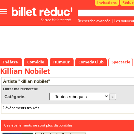
Invitations
Réduc
Bouton
menu
Sortez Maintenant!
principale
Recherche avancée
|
Les nouvea
Théâtre
Comédie
Humour
Comedy Club
Spectacle
Killian Nobilet
Artiste "killian nobilet"
Filtrer ma recherche
Catégorie:
2 événements trouvés
Ces évènements ne sont plus disponibles