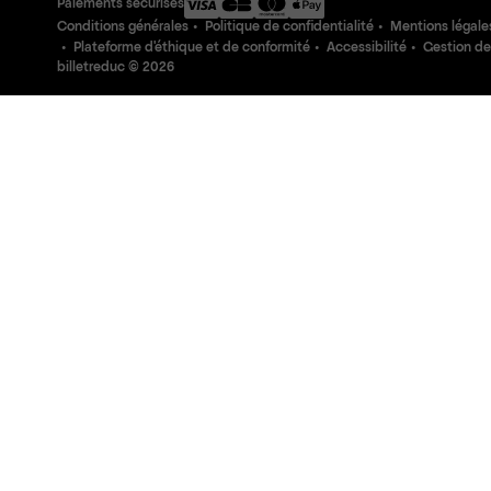
Paiements sécurisés
Conditions générales
Politique de confidentialité
Mentions légale
Plateforme d'éthique et de conformité
Accessibilité
Gestion de
billetreduc ©
2026