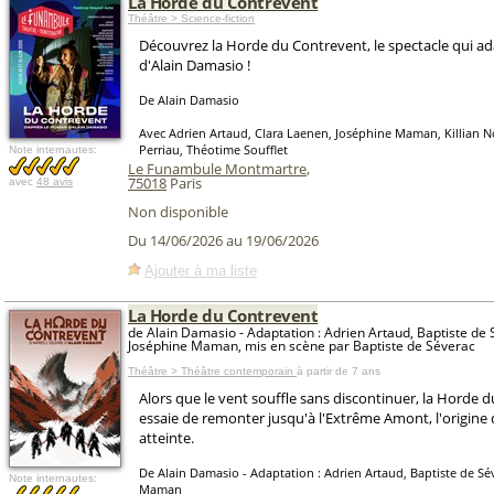
La Horde du Contrevent
Théâtre > Science-fiction
Découvrez la Horde du Contrevent, le spectacle qui a
d'Alain Damasio !
De Alain Damasio
Avec Adrien Artaud, Clara Laenen, Joséphine Maman, Killian N
Perriau, Théotime Soufflet
Note internautes:
Le Funambule Montmartre
,
75018
Paris
avec
48 avis
Non disponible
Du 14/06/2026 au 19/06/2026
Ajouter à ma liste
La Horde du Contrevent
de Alain Damasio - Adaptation : Adrien Artaud, Baptiste de 
Joséphine Maman, mis en scène par Baptiste de Séverac
Théâtre > Théâtre contemporain
à partir de 7 ans
Alors que le vent souffle sans discontinuer, la Horde 
essaie de remonter jusqu'à l'Extrême Amont, l'origine
atteinte.
De Alain Damasio - Adaptation : Adrien Artaud, Baptiste de Sé
Note internautes:
Maman