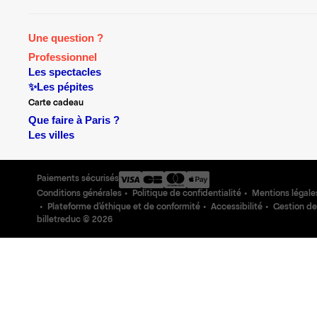
Une question ?
Professionnel
Les spectacles
✨Les pépites
Carte cadeau
Que faire à Paris ?
Les villes
Paiements sécurisés
Conditions générales
Politique de confidentialité
Mentions légale
Plateforme d'éthique et de conformité
Accessibilité
Gestion de
billetreduc ©
2026