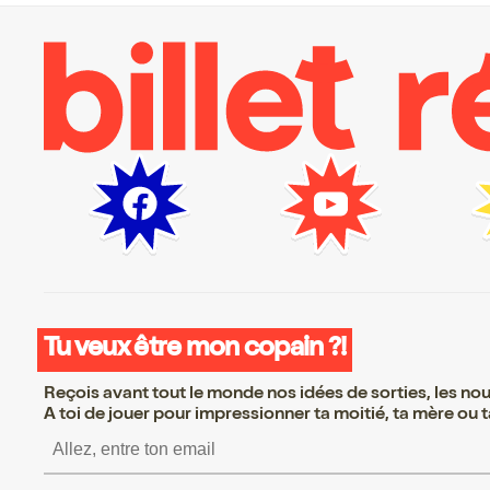
Tu veux être mon copain ?!
Reçois avant tout le monde nos idées de sorties, les nouv
A toi de jouer pour impressionner ta moitié, ta mère ou ta
S’inscrire S’inscrire S’