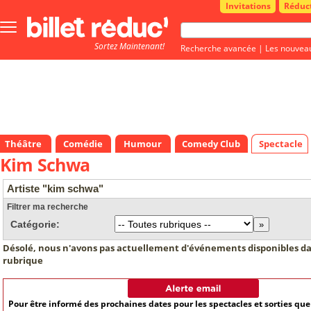
Invitations
Réduc
Bouton
menu
Sortez Maintenant!
principale
Recherche avancée
|
Les nouvea
Théâtre
Comédie
Humour
Comedy Club
Spectacle
Kim Schwa
Artiste "kim schwa"
Filtrer ma recherche
Catégorie:
Désolé, nous n'avons pas actuellement d'événements disponibles da
rubrique
Pour être informé des prochaines dates pour les spectacles et sorties qu