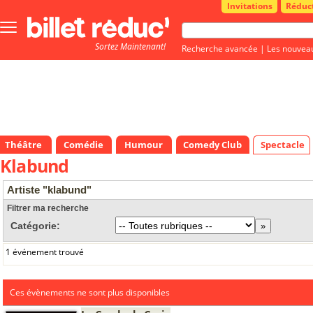
Invitations
Réduc
Bouton
menu
Sortez Maintenant!
principale
Recherche avancée
|
Les nouvea
Théâtre
Comédie
Humour
Comedy Club
Spectacle
Klabund
Artiste "klabund"
Filtrer ma recherche
Catégorie:
1 événement trouvé
Ces évènements ne sont plus disponibles