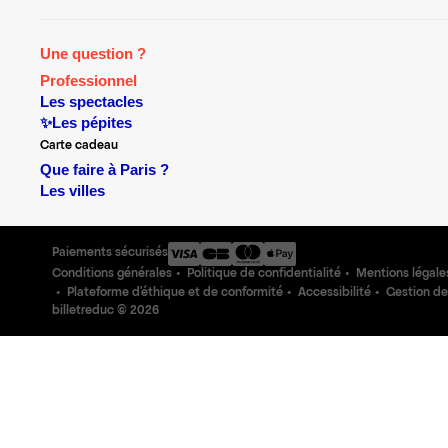
Une question ?
Professionnel
Les spectacles
✨Les pépites
Carte cadeau
Que faire à Paris ?
Les villes
Paiements sécurisés
Conditions générales
Politique de confidentialité
Mentions légale
Plateforme d'éthique et de conformité
Accessibilité
Gestion de
billetreduc ©
2026