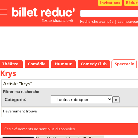
Invitations
Réduc
Bouton
menu
Sortez Maintenant!
principale
Recherche avancée
|
Les nouvea
Théâtre
Comédie
Humour
Comedy Club
Spectacle
Krys
Artiste "krys"
Filtrer ma recherche
Catégorie:
1 événement trouvé
Ces évènements ne sont plus disponibles