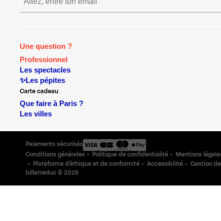
S’inscrire S’inscrire S’i
Une question ?
Professionnel
Les spectacles
✨Les pépites
Carte cadeau
Que faire à Paris ?
Les villes
Paiements sécurisés
Conditions générales
Politique de confidentialité
Mentions légale
Plateforme d'éthique et de conformité
Accessibilité
Gestion de
billetreduc ©
2026