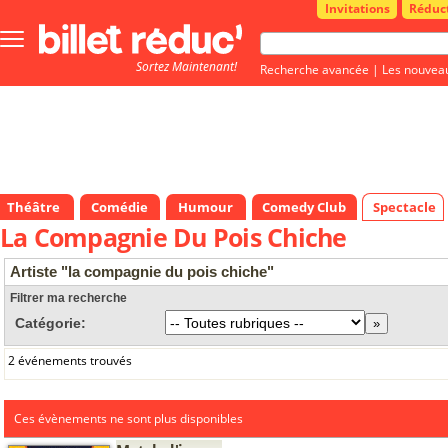
Invitations
Réduc
Bouton
menu
Sortez Maintenant!
principale
Recherche avancée
|
Les nouvea
Théâtre
Comédie
Humour
Comedy Club
Spectacle
La Compagnie Du Pois Chiche
Artiste "la compagnie du pois chiche"
Filtrer ma recherche
Catégorie:
2 événements trouvés
Ces évènements ne sont plus disponibles