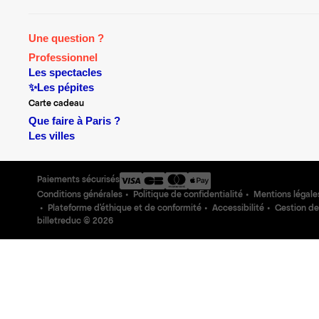
Une question ?
Professionnel
Les spectacles
✨Les pépites
Carte cadeau
Que faire à Paris ?
Les villes
Paiements sécurisés
Conditions générales
Politique de confidentialité
Mentions légale
Plateforme d'éthique et de conformité
Accessibilité
Gestion de
billetreduc ©
2026