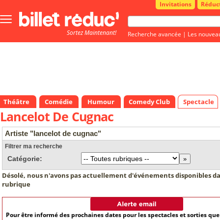
Invitations
Réduc
Bouton
menu
Sortez Maintenant!
principale
Recherche avancée
|
Les nouvea
Théâtre
Comédie
Humour
Comedy Club
Spectacle
Lancelot De Cugnac
Artiste "lancelot de cugnac"
Filtrer ma recherche
Catégorie:
Désolé, nous n'avons pas actuellement d'événements disponibles da
rubrique
Pour être informé des prochaines dates pour les spectacles et sorties qu