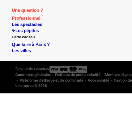
Une question ?
Professionnel
Les spectacles
✨Les pépites
Carte cadeau
Que faire à Paris ?
Les villes
Paiements sécurisés
Conditions générales
Politique de confidentialité
Mentions légale
Plateforme d'éthique et de conformité
Accessibilité
Gestion de
billetreduc ©
2026