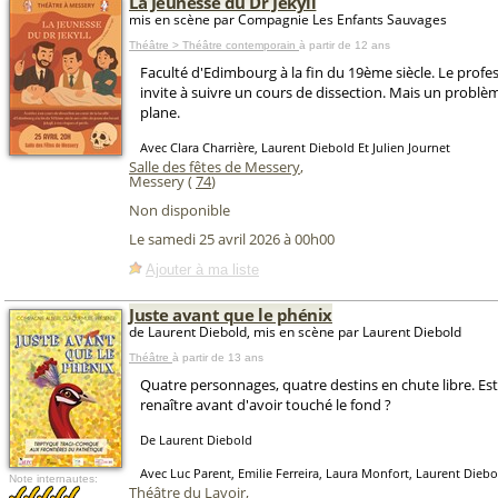
La Jeunesse du Dr Jekyll
mis en scène par Compagnie Les Enfants Sauvages
Théâtre > Théâtre contemporain
à partir de 12 ans
Faculté d'Edimbourg à la fin du 19ème siècle. Le prof
invite à suivre un cours de dissection. Mais un problè
plane.
Avec Clara Charrière, Laurent Diebold Et Julien Journet
Salle des fêtes de Messery
,
Messery (
74
)
Non disponible
Le samedi 25 avril 2026 à 00h00
Ajouter à ma liste
Juste avant que le phénix
de Laurent Diebold, mis en scène par Laurent Diebold
Théâtre
à partir de 13 ans
Quatre personnages, quatre destins en chute libre. Est-
renaître avant d'avoir touché le fond ?
De Laurent Diebold
Avec Luc Parent, Emilie Ferreira, Laura Monfort, Laurent Diebo
Note internautes:
Théâtre du Lavoir
,