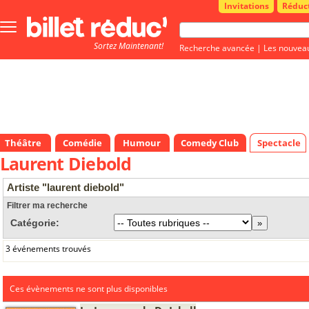
Invitations
Réduc
Bouton
menu
Sortez Maintenant!
principale
Recherche avancée
|
Les nouvea
Théâtre
Comédie
Humour
Comedy Club
Spectacle
Laurent Diebold
Artiste "laurent diebold"
Filtrer ma recherche
Catégorie:
3 événements trouvés
Ces évènements ne sont plus disponibles