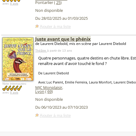
Pontarlier (
25
)
avec
6 avis
Non disponible
Du 28/02/2025 au 01/03/2025
Ajouter à ma liste
Juste avant que le phénix
de Laurent Diebold, mis en scène par Laurent Diebold
Théâtre
à partir de 13 ans
Quatre personnages, quatre destins en chute libre. Est-
renaître avant d'avoir touché le fond ?
De Laurent Diebold
Avec Luc Parent, Emilie Ferreira, Laura Monfort, Laurent Diebo
Note internautes:
MJC Monplaisir
,
Lyon
(
69
)
avec
6 avis
Non disponible
Du 06/10/2023 au 07/10/2023
Ajouter à ma liste