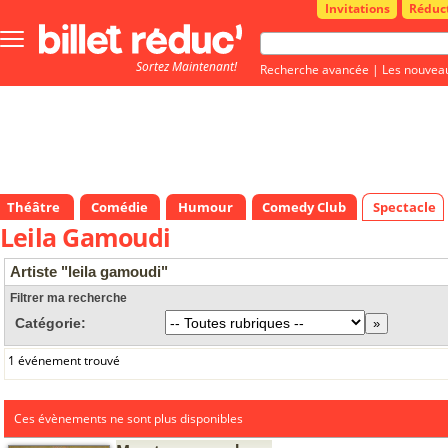
Invitations
Réduc
Bouton
menu
Sortez Maintenant!
principale
Recherche avancée
|
Les nouvea
Théâtre
Comédie
Humour
Comedy Club
Spectacle
Leila Gamoudi
Artiste "leila gamoudi"
Filtrer ma recherche
Catégorie:
1 événement trouvé
Ces évènements ne sont plus disponibles