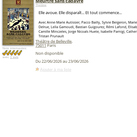
Meurtre sans cadavre
Théâtre
Elle avoue. Elle disparaît... Et tout commence...
Avec Anne-Marie Autissier, Pacco Bailly, Sylvie Bergeron, Mar
Delrue, Leïla Gamoudi, Bastian Guigourez, Rémi Lafond, Elisab
Camille Minczeles, Jorge Nicoals Huete, Isabelle Parnigi, Cathe
Tristan Prunault
Théâtre de Belleville
,
75011
Paris
Note internautes:
Non disponible
avec
1 avis
Du 22/06/2026 au 23/06/2026
Ajouter à ma liste