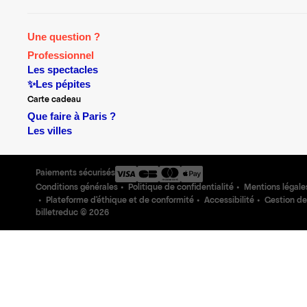
Une question ?
Professionnel
Les spectacles
✨Les pépites
Carte cadeau
Que faire à Paris ?
Les villes
Paiements sécurisés
Conditions générales
Politique de confidentialité
Mentions légale
Plateforme d'éthique et de conformité
Accessibilité
Gestion de
billetreduc ©
2026