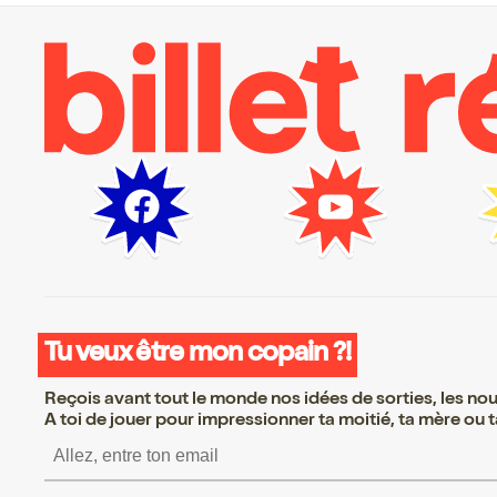
Tu veux être mon copain ?!
Reçois avant tout le monde nos idées de sorties, les nouv
A toi de jouer pour impressionner ta moitié, ta mère ou ta
S’inscrire S’inscrire S