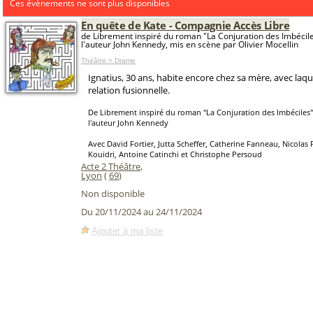
Ces évènements ne sont plus disponibles
En quête de Kate - Compagnie Accès Libre
de Librement inspiré du roman "La Conjuration des Imbéciles
l'auteur John Kennedy, mis en scène par Olivier Mocellin
Théâtre > Drame
Ignatius, 30 ans, habite encore chez sa mère, avec laquel
relation fusionnelle.
De Librement inspiré du roman "La Conjuration des Imbéciles" 
l'auteur John Kennedy
Avec David Fortier, Jutta Scheffer, Catherine Fanneau, Nicolas
Kouidri, Antoine Catinchi et Christophe Persoud
Acte 2 Théâtre
,
Lyon
(
69
)
Non disponible
Du 20/11/2024 au 24/11/2024
Ajouter à ma liste