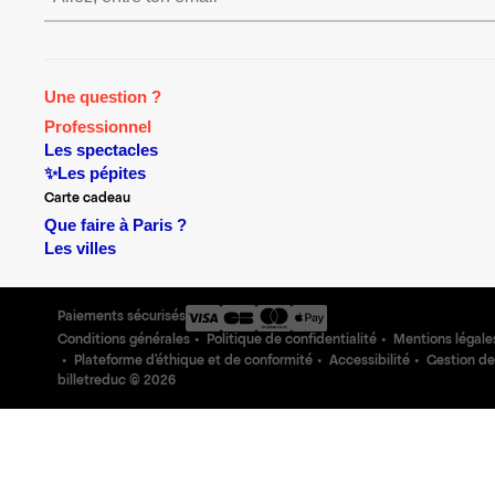
Une question ?
Professionnel
Les spectacles
✨Les pépites
Carte cadeau
Que faire à Paris ?
Les villes
Paiements sécurisés
Conditions générales
Politique de confidentialité
Mentions légale
Plateforme d'éthique et de conformité
Accessibilité
Gestion de
billetreduc ©
2026