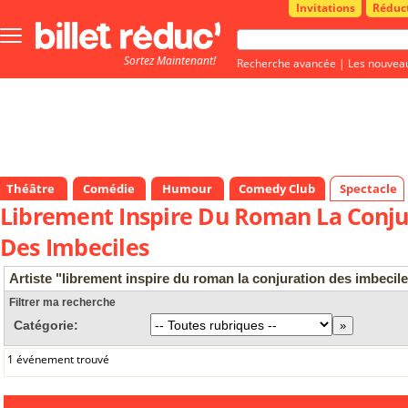
Invitations
Réduc
Bouton
menu
Sortez Maintenant!
principale
Recherche avancée
|
Les nouvea
Théâtre
Comédie
Humour
Comedy Club
Spectacle
Librement Inspire Du Roman La Conju
Des Imbeciles
Artiste "librement inspire du roman la conjuration des imbecil
Filtrer ma recherche
Catégorie:
1 événement trouvé