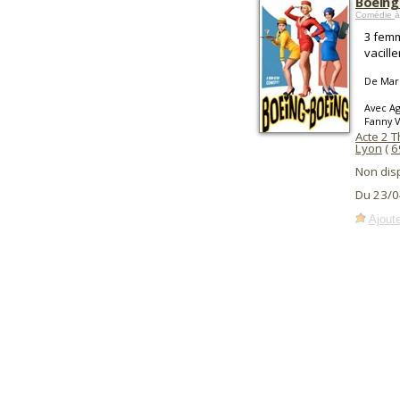
Boeing
Comédie
à
3 femm
vaciller
De Mar
Avec Ag
Fanny V
Acte 2 
Lyon
(
6
Non dis
Du 23/0
Ajoute