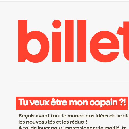
Tu veux être mon copain ?!
Reçois avant tout le monde nos idées de sorti
les nouveautés et les réduc' !
A toi de jouer pour impressionner ta moitié, ta