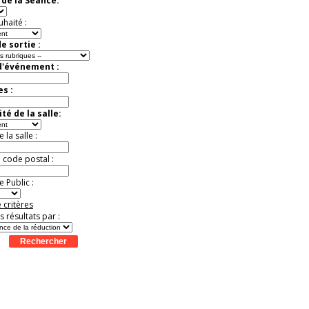
de la Séance:
exceptionnelle.
Jusqu'à -26%
uhaité :
e sortie :
d'événement :
es :
té de la salle:
la salle :
u code postal :
 Public :
 critères
es résultats par :