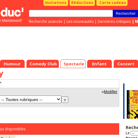
Invitations
Réductions
Carte cadeau
z Maintenant!
Recherche avancée
|
Les nouveautés
|
Dernières critiques
|
M
Humour
Comedy Club
Spectacle
Enfant
Concert
y
"
»
Modifier
Rech
us disponibles
Le