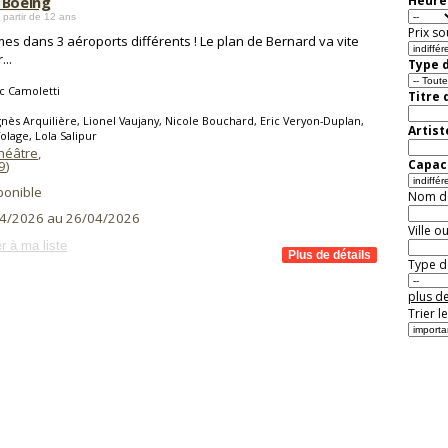
 Boeing
Heure 
 partir de 12 ans
Prix so
es dans 3 aéroports différents ! Le plan de Bernard va vite
...
Type d
c Camoletti
Titre 
nès Arquilière, Lionel Vaujany, Nicole Bouchard, Eric Veryon-Duplan,
Artist
olage, Lola Salipur
Théâtre
,
Capaci
9
)
ponible
Nom de 
4/2026 au 26/04/2026
Ville o
r à ma liste
Type de
plus de
Trier l