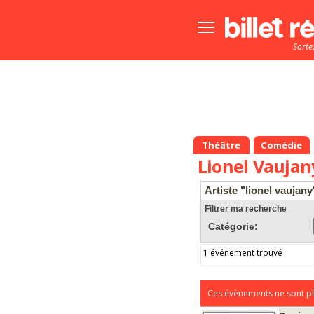
Bouton
menu
Sorte
principale
Théâtre
Comédie
Lionel Vaujan
Artiste "lionel vaujany
Filtrer ma recherche
Catégorie:
1 événement trouvé
Ces évènements ne sont pl