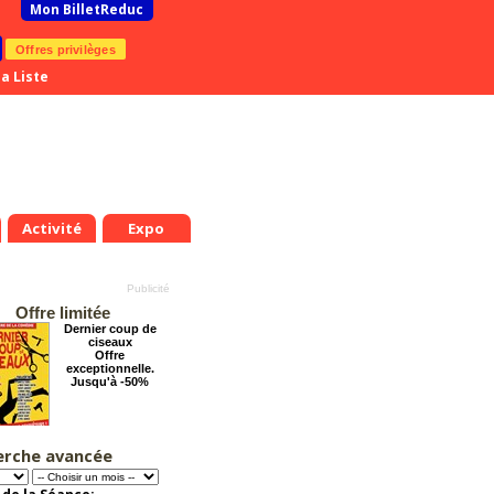
Mon BilletReduc
Offres privilèges
a Liste
Activité
Expo
Offre limitée
Dernier coup de
ciseaux
Offre
exceptionnelle.
Jusqu'à -50%
erche avancée
La Cité Interdite :
Six siècles de
mystères
Offre