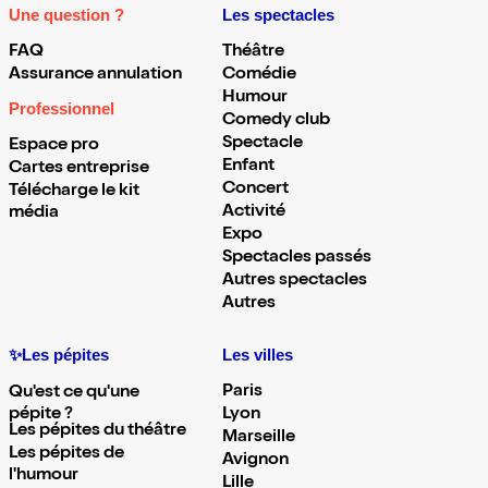
Une question ?
Les spectacles
FAQ
Théâtre
Assurance annulation
Comédie
Humour
Professionnel
Comedy club
Spectacle
Espace pro
Enfant
Cartes entreprise
Concert
Télécharge le kit
Activité
média
Expo
Spectacles passés
Autres spectacles
Autres
✨Les pépites
Les villes
Paris
Qu'est ce qu'une
pépite ?
Lyon
Les pépites du théâtre
Marseille
Les pépites de
Avignon
l'humour
Lille