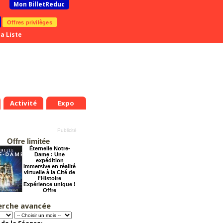
Mon BilletReduc
Offres privilèges
a Liste
Activité
Expo
Offre limitée
Éternelle Notre-
Dame : Une
expédition
immersive en réalité
virtuelle à la Cité de
l'Histoire
Expérience unique !
Offre
promotionnelle.
Jusqu'à -35%
erche avancée
Les enfants du
Paradis