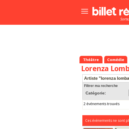
Bouton
menu
Sorte
principale
Théâtre
Comédie
Lorenza Lomb
Artiste "lorenza lomba
Filtrer ma recherche
Catégorie:
2 événements trouvés
Ces évènements ne sont pl