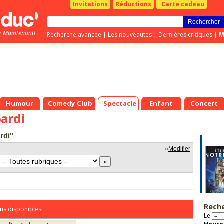
Invitations
Réductions
Carte cadeau
z Maintenant!
Recherche avancée
|
Les nouveautés
|
Dernières critiques
|
M
Humour
Comedy Club
Spectacle
Enfant
Concert
ardi
rdi"
»
Modifier
Rech
us disponibles
Le