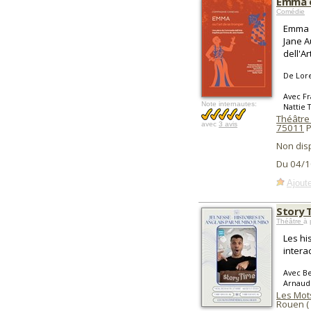
Emma o
Comédie
Emma –
Jane A
dell'Ar
De Lor
Avec Fr
Note internautes:
Nattie 
Théâtre 
avec
3 avis
75011
P
Non dis
Du 04/1
Ajoute
Story 
Théâtre
à 
Les hi
interac
Avec Be
Arnaud
Les Mot
Rouen (