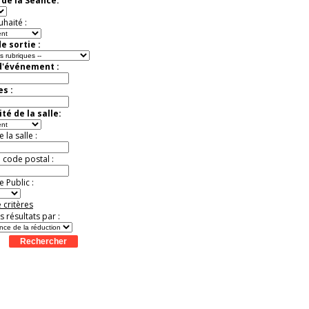
de la Séance:
Offre
exceptionnelle.
Jusqu'à -37%
uhaité :
e sortie :
d'événement :
es :
té de la salle:
la salle :
u code postal :
 Public :
 critères
es résultats par :