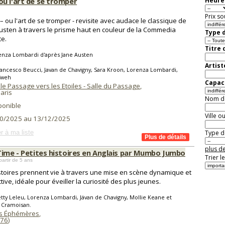
u l'art de se tromper
Heure 
Prix so
 ou l'art de se tromper - revisite avec audace le classique de
usten à travers le prisme haut en couleur de la Commedia
Type d
te.
Titre 
enza Lombardi d'après Jane Austen
Artist
ancesco Beucci, Javan de Chavigny, Sara Kroon, Lorenza Lombardi,
Tweh
Capaci
le Passage vers les Etoiles - Salle du Passage
,
aris
Nom de 
ponible
Ville o
0/2025 au 13/12/2025
r à ma liste
Type de
plus de
Time - Petites histoires en Anglais par Mumbo Jumbo
Trier l
partir de 5 ans
stoires prennent vie à travers une mise en scène dynamique et
tive, idéale pour éveiller la curiosité des plus jeunes.
tty Leleu, Lorenza Lombardi, Jävan de Chavigny, Mollie Keane et
 Cramoisan.
s Éphémères
,
76
)