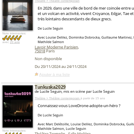
Théâtre > Théâtre contemporain
En 2029, dans une ville de bord de mer coincée entre u
et un volcan en activité, vivent Croyance, Edgar, Tae e
très lointains descendants de dieux grecs.
De Lucile Seguin
Note internautes:
Avec Louise Delilez, Dominika Dobrocka, Guillaume Martinez, M
Mathilde Salmon
avec
20 avis
Lavoir Moderne Parisien
,
75018
Paris
Non disponible
Du 20/11/2024 au 24/11/2024
Ajouter à ma liste
Tunkuska2029
de Lucile Seguin, mis en scène par Lucile Seguin
Théâtre > Théâtre contemporain
à partir de 15 ans
Connaissez-vous LoveDrone-adopte-un-héro ?
De Lucile Seguin
Avec Marc Delétoille, Louise Delilez, Dominika Dobrocka, Guil
Mathilde Salmon, Lucile Seguin
Note internautes:
Théâtre Tremplin - Salle Molière
,