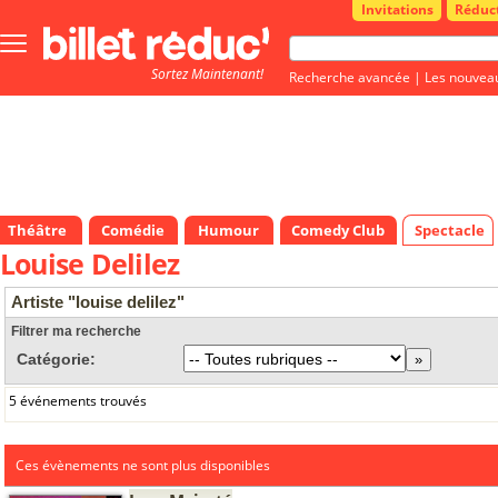
Invitations
Réduc
Bouton
menu
Sortez Maintenant!
principale
Recherche avancée
|
Les nouvea
Théâtre
Comédie
Humour
Comedy Club
Spectacle
Louise Delilez
Artiste "louise delilez"
Filtrer ma recherche
Catégorie:
5 événements trouvés
Ces évènements ne sont plus disponibles