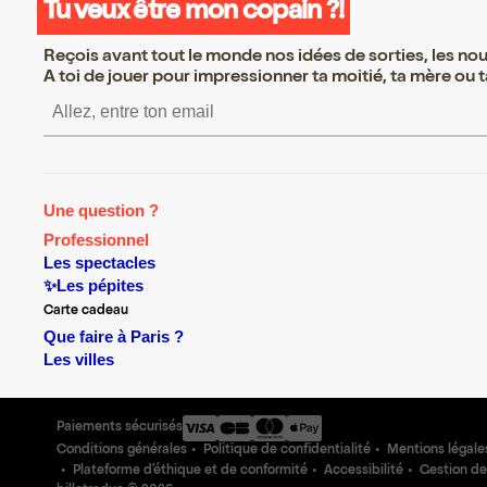
Tu veux être mon copain ?!
Reçois avant tout le monde nos idées de sorties, les nouv
A toi de jouer pour impressionner ta moitié, ta mère ou ta
S’inscrire S’inscrire S’inscrir
Une question ?
Professionnel
Les spectacles
✨Les pépites
Carte cadeau
Que faire à Paris ?
Les villes
Paiements sécurisés
Conditions générales
Politique de confidentialité
Mentions légale
Plateforme d'éthique et de conformité
Accessibilité
Gestion de