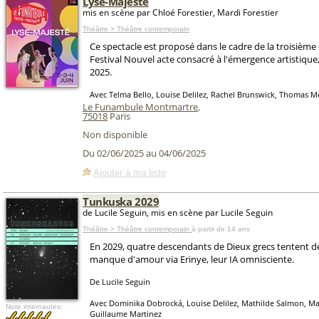
Lyse-Majesté
mis en scène par Chloé Forestier, Mardi Forestier
Théâtre > Théâtre contemporain
Ce spectacle est proposé dans le cadre de la troisième
Festival Nouvel acte consacré à l'émergence artistique,
2025.
Avec Telma Bello, Louise Delilez, Rachel Brunswick, Thomas M
Le Funambule Montmartre
,
75018
Paris
Non disponible
Du 02/06/2025 au 04/06/2025
Ajouter à ma liste
Tunkuska 2029
de Lucile Seguin, mis en scène par Lucile Seguin
Théâtre > Théâtre contemporain
à partir de 14 ans
En 2029, quatre descendants de Dieux grecs tentent de
manque d'amour via Erinye, leur IA omnisciente.
De Lucile Seguin
Avec Dominika Dobrocká, Louise Delilez, Mathilde Salmon, Mar
Note internautes:
Guillaume Martinez