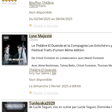
Bouffon Théâtre
,
avec
20 avis
75019
Paris
Non disponible
Du 02/04/2025 au 06/04/2025
Ajouter à ma liste
Lyse Majesté
Théâtre
Le Théâtre El Duende et la Compagnie Les Entiché·e·s 
Festival Traits d'union 8ème édition
De Chloé Forestier en collaboration avec Mardi Forestier
Avec Alma Rechtman, Telma Bello, Chloé Forestier, Thomas Mey
Théâtre El Duende
,
Ivry Sur Seine (
94
)
Non disponible
Le dimanche 2 février 2025 à 00h00
Ajouter à ma liste
Tunkuska2029
de Lucile Seguin, mis en scène par Lucile Seguin, Dominika