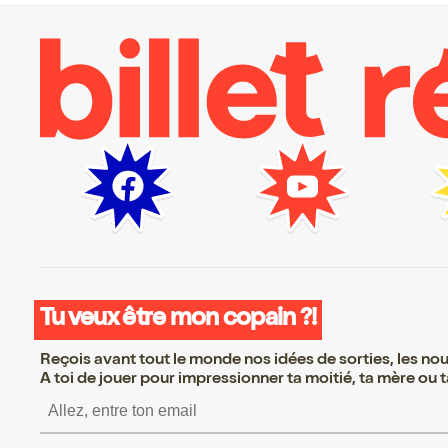
Tu veux être mon copain ?!
Reçois avant tout le monde nos idées de sorties, les nouv
A toi de jouer pour impressionner ta moitié, ta mère ou ta
S’inscrire S’inscrire S’