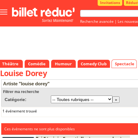
Invitations
Réduc
Bouton
menu
Sortez Maintenant!
principale
Recherche avancée
|
Les nouvea
Théâtre
Comédie
Humour
Comedy Club
Spectacle
Louise Dorey
Artiste "louise dorey"
Filtrer ma recherche
Catégorie:
1 événement trouvé
Ces évènements ne sont plus disponibles