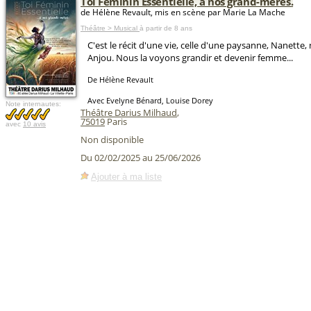
Toi Féminin Essentielle, à nos grand-mères.
de Hélène Revault, mis en scène par Marie La Mache
Théâtre > Musical
à partir de 8 ans
C'est le récit d'une vie, celle d'une paysanne, Nanette,
Anjou. Nous la voyons grandir et devenir femme...
De Hélène Revault
Avec Evelyne Bénard, Louise Dorey
Note internautes:
Théâtre Darius Milhaud
,
75019
Paris
avec
10 avis
Non disponible
Du 02/02/2025 au 25/06/2026
Ajouter à ma liste