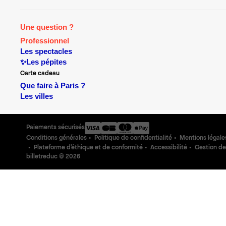
Une question ?
Professionnel
Les spectacles
✨Les pépites
Carte cadeau
Que faire à Paris ?
Les villes
Paiements sécurisés
Conditions générales
Politique de confidentialité
Mentions légale
Plateforme d'éthique et de conformité
Accessibilité
Gestion de
billetreduc ©
2026