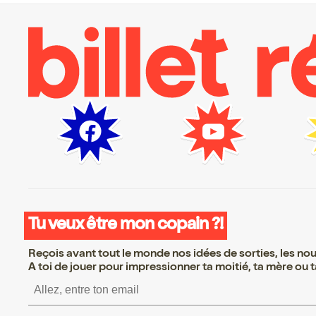
Tu veux être mon copain ?!
Reçois avant tout le monde nos idées de sorties, les nouv
A toi de jouer pour impressionner ta moitié, ta mère ou ta
S’inscrire S’inscrire S’