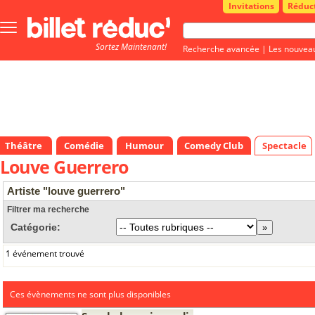
Invitations
Réduc
Bouton
menu
Sortez Maintenant!
principale
Recherche avancée
|
Les nouvea
Théâtre
Comédie
Humour
Comedy Club
Spectacle
Louve Guerrero
Artiste "louve guerrero"
Filtrer ma recherche
Catégorie:
1 événement trouvé
Ces évènements ne sont plus disponibles