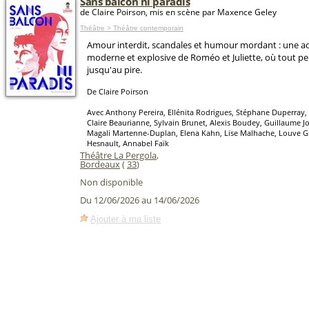
Sans balcon ni paradis
de Claire Poirson, mis en scène par Maxence Geley
Théâtre > Théâtre contemporain
Amour interdit, scandales et humour mordant : une a
moderne et explosive de Roméo et Juliette, où tout peu
jusqu'au pire.
De Claire Poirson
Avec Anthony Pereira, Ellénita Rodrigues, Stéphane Duperray, 
Claire Beaurianne, Sylvain Brunet, Alexis Boudey, Guillaume Jore
Magali Martenne-Duplan, Elena Kahn, Lise Malhache, Louve G
Hesnault, Annabel Faïk
Théâtre La Pergola
,
Bordeaux
(
33
)
Non disponible
Du 12/06/2026 au 14/06/2026
Ajouter à ma liste