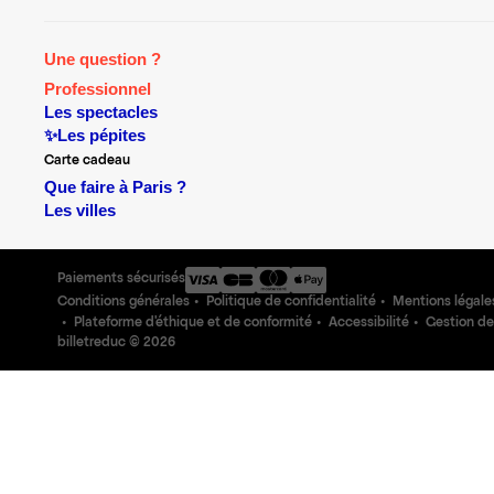
Une question ?
Professionnel
Les spectacles
✨Les pépites
Carte cadeau
Que faire à Paris ?
Les villes
Paiements sécurisés
Conditions générales
Politique de confidentialité
Mentions légale
Plateforme d'éthique et de conformité
Accessibilité
Gestion de
billetreduc ©
2026