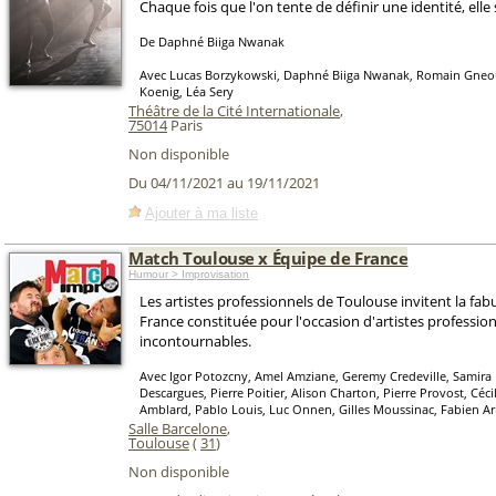
Chaque fois que l'on tente de définir une identité, elle
De Daphné Biiga Nwanak
Avec Lucas Borzykowski, Daphné Biiga Nwanak, Romain Gneou
Koenig, Léa Sery
Théâtre de la Cité Internationale
,
75014
Paris
Non disponible
Du 04/11/2021 au 19/11/2021
Ajouter à ma liste
Match Toulouse x Équipe de France
Humour > Improvisation
Les artistes professionnels de Toulouse invitent la fa
France constituée pour l'occasion d'artistes professio
incontournables.
Avec Igor Potozcny, Amel Amziane, Geremy Credeville, Samira
Descargues, Pierre Poitier, Alison Charton, Pierre Provost, Céci
Amblard, Pablo Louis, Luc Onnen, Gilles Moussinac, Fabien A
Salle Barcelone
,
Toulouse
(
31
)
Non disponible