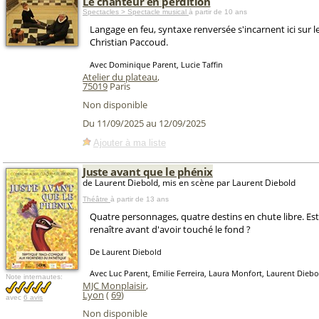
Le chanteur en perdition
Spectacles > Spectacle musical
à partir de 10 ans
Langage en feu, syntaxe renversée s'incarnent ici sur 
Christian Paccoud.
Avec Dominique Parent, Lucie Taffin
Atelier du plateau
,
75019
Paris
Non disponible
Du 11/09/2025 au 12/09/2025
Ajouter à ma liste
Juste avant que le phénix
de Laurent Diebold, mis en scène par Laurent Diebold
Théâtre
à partir de 13 ans
Quatre personnages, quatre destins en chute libre. Est-
renaître avant d'avoir touché le fond ?
De Laurent Diebold
Avec Luc Parent, Emilie Ferreira, Laura Monfort, Laurent Diebo
Note internautes:
MJC Monplaisir
,
Lyon
(
69
)
avec
6 avis
Non disponible