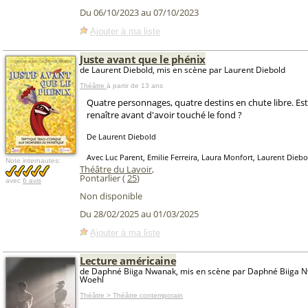
Du 06/10/2023 au 07/10/2023
Ajouter à ma liste
Juste avant que le phénix
de Laurent Diebold, mis en scène par Laurent Diebold
Théâtre
à partir de 13 ans
Quatre personnages, quatre destins en chute libre. Est-
renaître avant d'avoir touché le fond ?
De Laurent Diebold
Avec Luc Parent, Emilie Ferreira, Laura Monfort, Laurent Diebo
Note internautes:
Théâtre du Lavoir
,
Pontarlier (
25
)
avec
6 avis
Non disponible
Du 28/02/2025 au 01/03/2025
Ajouter à ma liste
Lecture américaine
de Daphné Biiga Nwanak, mis en scène par Daphné Biiga 
Woehl
Théâtre > Théâtre contemporain