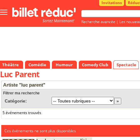
Invitations
Réduc
Bouton
menu
Sortez Maintenant!
principale
Recherche avancée
|
Les nouvea
Théâtre
Comédie
Humour
Comedy Club
Spectacle
Luc Parent
Artiste "luc parent"
Filtrer ma recherche
Catégorie:
5 événements trouvés
Ces évènements ne sont plus disponibles