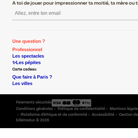
A toi de jouer pour impressionner ta moitié, ta mère ou ta
S’inscrire S’inscrire S’inscrire S’inscrire S’inscrire 
Une question ?
Professionnel
Les spectacles
✨Les pépites
Carte cadeau
Que faire à Paris ?
Les villes
Paiements sécurisés
Conditions générales
Politique de confidentialité
Mentions légale
Plateforme d'éthique et de conformité
Accessibilité
Gestion de
billetreduc ©
2026