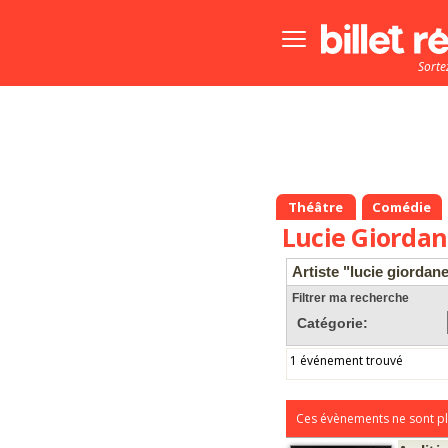
Bouton
menu
Sorte
principale
Théâtre
Comédie
Lucie Giorda
Artiste "lucie giordan
Filtrer ma recherche
Catégorie:
1 événement trouvé
Ces évènements ne sont pl