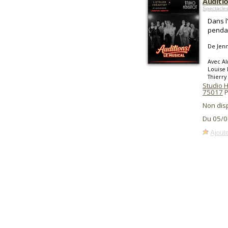
Auditio
Spectacle
Dans l
pendan
De Jenn
Avec Al
Louise 
Thierry
Studio 
75017
P
Non dis
Du 05/0
Ajoute