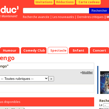
Invitations
Réductions
Carte cadeau
z Maintenant!
Recherche avancée
|
Les nouveautés
|
Dernières critiques
|
M
Humour
Comedy Club
Spectacle
Enfant
Concert
nengo
engo"
»
Modifier
Rech
us disponibles
Le