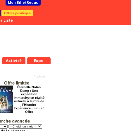
Mon BilletReduc
Offres privilèges
a Liste
Activité
Expo
Offre limitée
Éternelle Notre-
Dame : Une
expédition
immersive en réalité
virtuelle à la Cité de
l'Histoire
Expérience unique !
Offre
promotionnelle.
Jusqu'à -35%
erche avancée
Dernier coup de
ciseaux