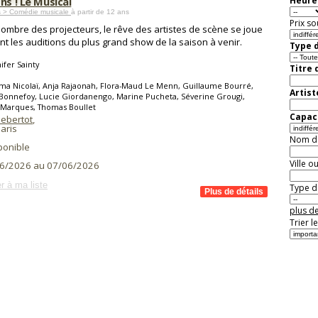
ns ! Le Musical
Heure 
s > Comédie musicale
à partir de 12 ans
Prix so
'ombre des projecteurs, le rêve des artistes de scène se joue
t les auditions du plus grand show de la saison à venir.
Type d
ifer Sainty
Titre 
ma Nicolaï, Anja Rajaonah, Flora-Maud Le Menn, Guillaume Bourré,
Artist
Bonnefoy, Lucie Giordanengo, Marine Pucheta, Séverine Grougi,
 Marques, Thomas Boullet
Capaci
Hebertot
,
aris
Nom de 
ponible
Ville o
6/2026 au 07/06/2026
r à ma liste
Type de
plus de
Trier l