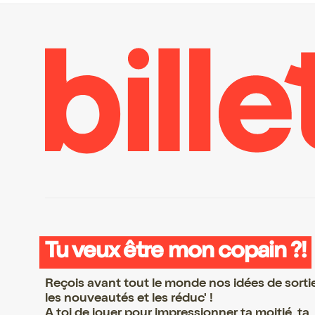
Tu veux être mon copain ?!
Reçois avant tout le monde nos idées de sorti
les nouveautés et les réduc' !
A toi de jouer pour impressionner ta moitié, ta