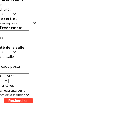
de la Séance:
Offre
exceptionnelle.
Jusqu'à -52%
uhaité :
e sortie :
d'événement :
es :
té de la salle:
la salle :
u code postal :
 Public :
 critères
es résultats par :