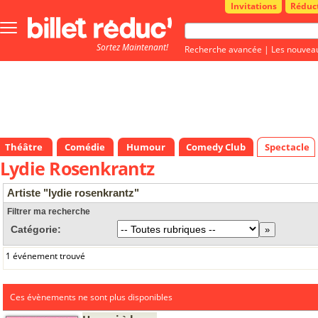
Invitations
Réduc
Bouton
menu
Sortez Maintenant!
principale
Recherche avancée
|
Les nouvea
Théâtre
Comédie
Humour
Comedy Club
Spectacle
Lydie Rosenkrantz
Artiste "lydie rosenkrantz"
Filtrer ma recherche
Catégorie:
1 événement trouvé
Ces évènements ne sont plus disponibles