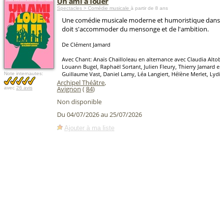
Un ami à louer
Spectacles > Comédie musicale
à partir de 8 ans
Une comédie musicale moderne et humoristique dans l
doit s'accommoder du mensonge et de l'ambition.
De Clément Jamard
Avec Chant: Anaïs Chailloleau en alternance avec Claudia Altobe
Louann Bugel, Raphaël Sortant, Julien Fleury, Thierry Jamard 
Guillaume Vast, Daniel Lamy, Léa Langiert, Hélène Merlet, Ly
Note internautes:
Archipel Théâtre
,
Avignon
(
84
)
avec
26 avis
Non disponible
Du 04/07/2026 au 25/07/2026
Ajouter à ma liste