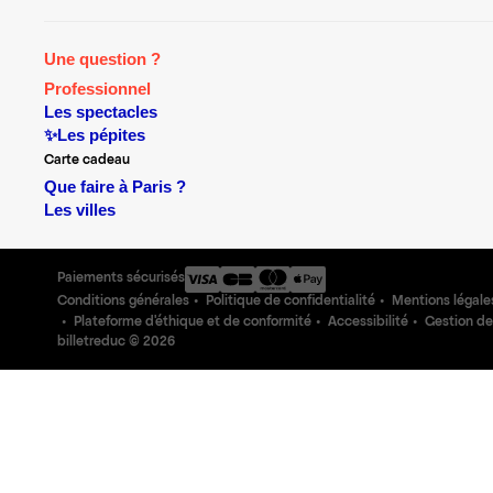
Une question ?
Professionnel
Les spectacles
✨Les pépites
Carte cadeau
Que faire à Paris ?
Les villes
Paiements sécurisés
Conditions générales
Politique de confidentialité
Mentions légale
Plateforme d'éthique et de conformité
Accessibilité
Gestion de
billetreduc ©
2026