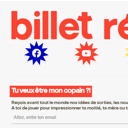
Tu veux être mon copain ?!
Reçois avant tout le monde nos idées de sorties, les nouv
A toi de jouer pour impressionner ta moitié, ta mère ou ta
S’inscrire S’inscrire S’