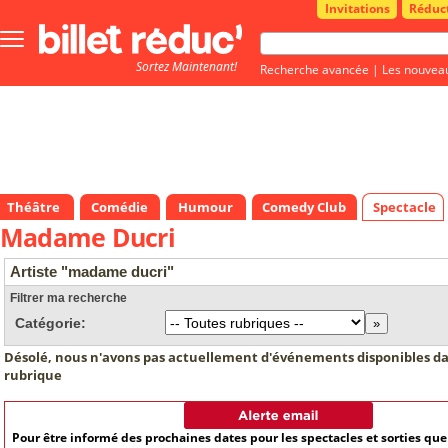
Invitations
Réduc
Bouton
menu
Sortez Maintenant!
principale
Recherche avancée
|
Les nouvea
Théâtre
Comédie
Humour
Comedy Club
Spectacle
Madame Ducri
Artiste "madame ducri"
Filtrer ma recherche
Catégorie:
Désolé, nous n'avons pas actuellement d'événements disponibles da
rubrique
Pour être informé des prochaines dates pour les spectacles et sorties qu