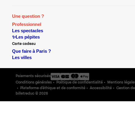
Une question ?
Professionnel
Les spectacles
✨Les pépites
Carte cadeau
Que faire à Paris ?
Les villes
Paiements sécurisés
Conditions générales
Politique de confidentialité
Mentions légale
Plateforme d'éthique et de conformité
Accessibilité
Gestion de
billetreduc ©
2026