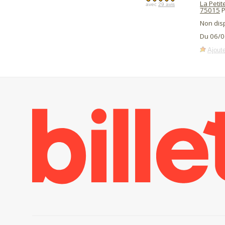
La Peti
avec
29 avis
75015
P
Non dis
Du 06/0
Ajoute