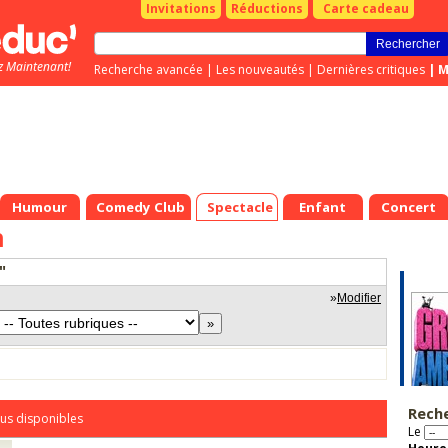
Invitations
Réductions
Carte cadeau
z Maintenant!
Recherche avancée
|
Les nouveautés
|
Dernières critiques
|
M
Humour
Comedy Club
Spectacle
Enfant
Concert
n
"
»
Modifier
Rech
us disponibles
Le