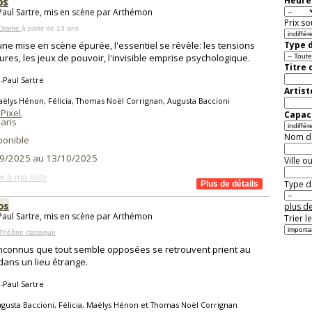
os
Heure 
Paul Sartre, mis en scène par Arthémon
Prix so
 Drame
à partir de 13 ans
ne mise en scène épurée, l'essentiel se révèle: les tensions
Type d
eures, les jeux de pouvoir, l'invisible emprise psychologique.
Titre 
-Paul Sartre
Artist
ëlys Hénon, Félicia, Thomas Noël Corrignan, Augusta Baccioni
Pixel
,
Capaci
aris
Nom de 
ponible
9/2025 au 13/10/2025
Ville o
r à ma liste
Type de
os
plus de
Paul Sartre, mis en scène par Arthémon
Trier l
Théâtre classique
inconnus que tout semble opposées se retrouvent prient au
dans un lieu étrange.
-Paul Sartre
gusta Baccioni, Félicia, Maëlys Hénon et Thomas Noël Corrignan