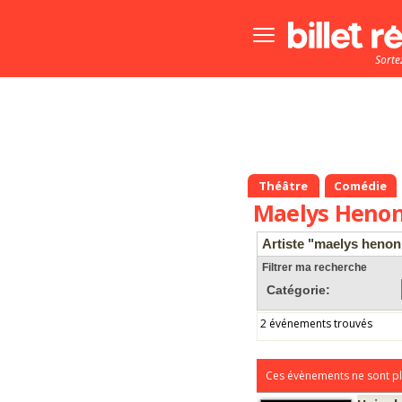
Bouton
menu
Sorte
principale
Théâtre
Comédie
Maelys Heno
Artiste "maelys henon
Filtrer ma recherche
Catégorie:
2 événements trouvés
Ces évènements ne sont pl