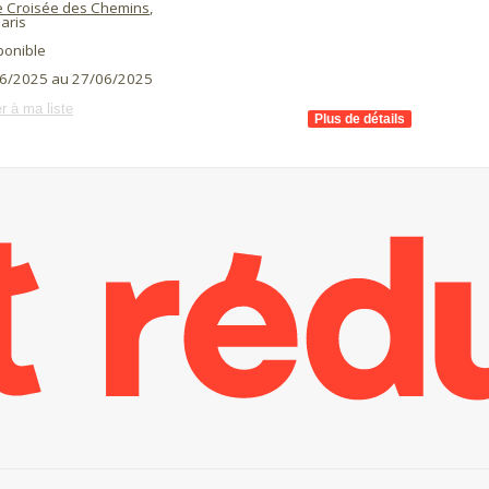
te Croisée des Chemins
,
aris
ponible
6/2025 au 27/06/2025
r à ma liste