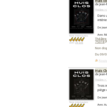
Huis cl
de Jean-
Théâtre >
Dans u
intéri
De Jean
Avec Ma
Note internautes:
Théâtre 
75018
P
avec
29 avis
Non dis
Du 09/0
Ajoute
Huis Cl
de Jean-
Théâtre > 
Trois 
piège 
De Jean
Note internautes:
Avec Au