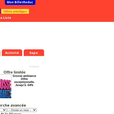
Mon BilletReduc
Offres privilèges
a Liste
Activité
Expo
Offre limitée
Grosse ambiance
Offre
exceptionnelle.
Jusqu'à -54%
erche avancée
Arsène Lupin
Offre
exceptionnelle.
Jusqu'à -28%