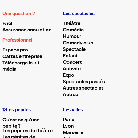
Une question ?
Les spectacles
FAQ
Théâtre
Assurance annulation
Comédie
Humour
Professionnel
Comedy club
Spectacle
Espace pro
Enfant
Cartes entreprise
Concert
Télécharge le kit
Activité
média
Expo
Spectacles passés
Autres spectacles
Autres
✨Les pépites
Les villes
Paris
Qu'est ce qu'une
pépite ?
Lyon
Les pépites du théâtre
Marseille
Les pépites de