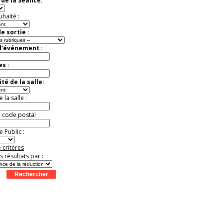
de la Séance:
uhaité :
e sortie :
d'événement :
es :
té de la salle:
la salle :
u code postal :
 Public :
 critères
es résultats par :