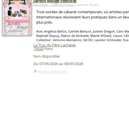
Jardin Rouge Festival
Spectacles > Cabaret et revue
à partir de 15 ans
Trois soirées de cabaret contemporain, où artistes pari
internationaux réunissent leurs pratiques dans un lieu o
plus près.
Avec Angelica Baños, Camille Bertuol, Juliette Dragon, Caro Mar
Raphaël Dupuy, Rakoo de Andrade, Mame N'Diack, Lauve, Lél
Collective : Antonio Alemanno, Ilel Elil, Laurien Schreuder, E
Le Truc du Père Lachaise
,
75020
Paris
Non disponible
Du 07/05/2026 au 09/05/2026
Ajouter à ma liste