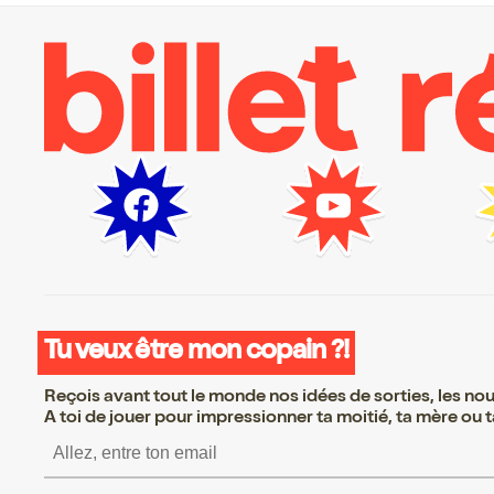
Tu veux être mon copain ?!
Reçois avant tout le monde nos idées de sorties, les nouv
A toi de jouer pour impressionner ta moitié, ta mère ou ta
S’inscrire S’inscrire S’