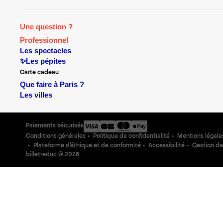
Une question ?
Professionnel
Les spectacles
✨Les pépites
Carte cadeau
Que faire à Paris ?
Les villes
Paiements sécurisés
Conditions générales
Politique de confidentialité
Mentions légale
Plateforme d'éthique et de conformité
Accessibilité
Gestion de
billetreduc ©
2026