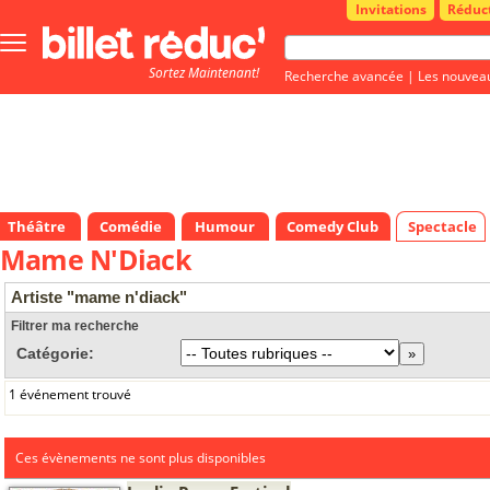
Invitations
Réduc
Bouton
menu
Sortez Maintenant!
principale
Recherche avancée
|
Les nouvea
Théâtre
Comédie
Humour
Comedy Club
Spectacle
Mame N'Diack
Artiste "mame n'diack"
Filtrer ma recherche
Catégorie:
1 événement trouvé
Ces évènements ne sont plus disponibles