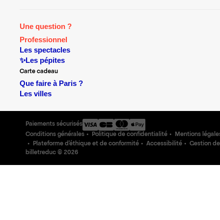
Une question ?
Professionnel
Les spectacles
✨Les pépites
Carte cadeau
Que faire à Paris ?
Les villes
Paiements sécurisés
Conditions générales
Politique de confidentialité
Mentions légale
Plateforme d'éthique et de conformité
Accessibilité
Gestion de
billetreduc ©
2026