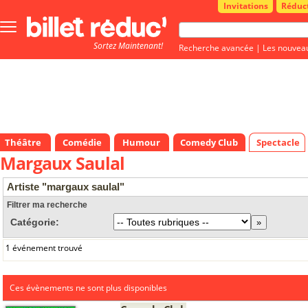
Invitations
Réduc
Bouton
menu
Sortez Maintenant!
principale
Recherche avancée
|
Les nouvea
Théâtre
Comédie
Humour
Comedy Club
Spectacle
Margaux Saulal
Artiste "margaux saulal"
Filtrer ma recherche
Catégorie:
1 événement trouvé
Ces évènements ne sont plus disponibles