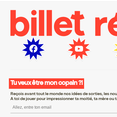
Tu veux être mon copain ?!
Reçois avant tout le monde nos idées de sorties, les nouv
A toi de jouer pour impressionner ta moitié, ta mère ou ta
S’inscrire S’inscrire S’