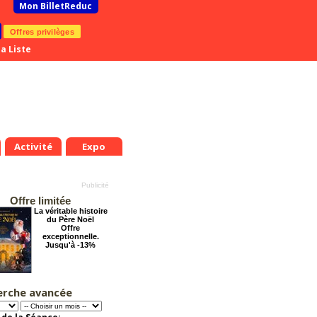
Mon BilletReduc
Offres privilèges
a Liste
Activité
Expo
Offre limitée
La véritable histoire
du Père Noël
Offre
exceptionnelle.
Jusqu'à -13%
erche avancée
Cendrillon, la
véritable histoire
Offre
exceptionnelle.