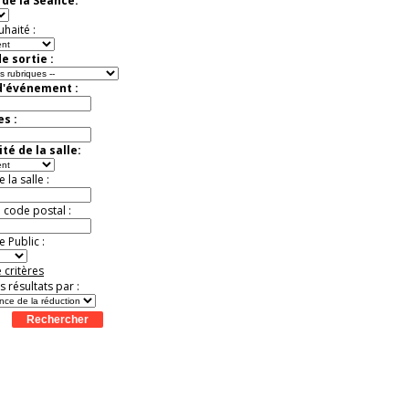
de la Séance:
Jusqu'à -33%
uhaité :
e sortie :
d'événement :
es :
té de la salle:
la salle :
u code postal :
 Public :
 critères
es résultats par :