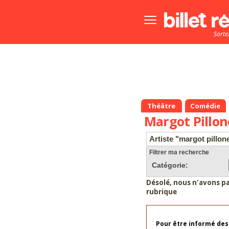
Bouton
menu
Sorte
principale
Théâtre
Comédie
Margot Pillon
Artiste "margot pillon
Filtrer ma recherche
Catégorie:
Désolé, nous n'avons p
rubrique
Pour être informé des