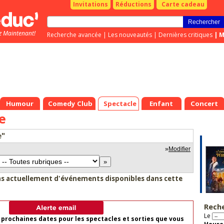
Invitations
Réductions
Carte cadeau
z Maintenant!
Recherche avancée
|
Les nouveautés
|
Dernières critiques
|
M
Humour
Comedy Club
Spectacle
Enfant
Concert
e
e"
»
Modifier
as actuellement d'événements disponibles dans cette
Rech
Le
 prochaines dates pour les spectacles et sorties que vous