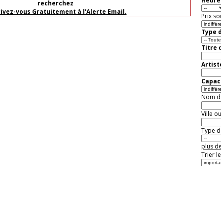
Heure 
recherchez
rivez-vous Gratuitement à l'Alerte Email.
Prix so
Type d
Titre 
Artist
Capaci
Nom de 
Ville o
Type de
plus de
Trier l