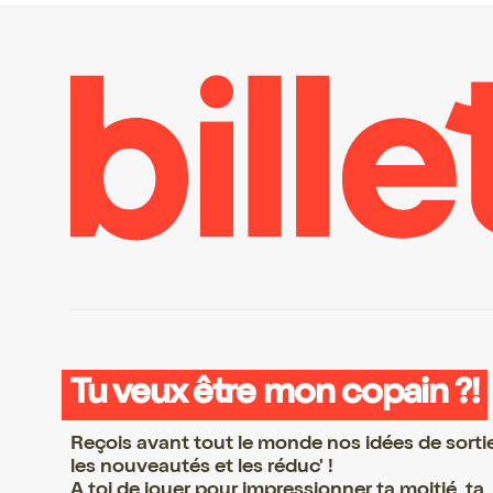
Tu veux être mon copain ?!
Reçois avant tout le monde nos idées de sorti
les nouveautés et les réduc' !
A toi de jouer pour impressionner ta moitié, ta