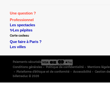
Une question ?
Professionnel
Les spectacles
✨Les pépites
Carte cadeau
Que faire à Paris ?
Les villes
Paiements sécurisés
Conditions générales
Politique de confidentialité
Mentions légale
Plateforme d'éthique et de conformité
Accessibilité
Gestion de
billetreduc ©
2026