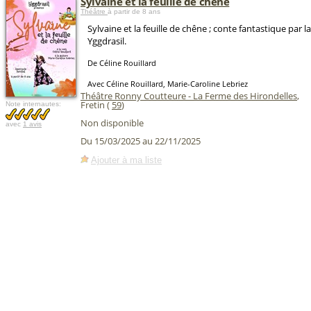
Sylvaine et la feuille de chêne
Théâtre
à partir de 8 ans
Sylvaine et la feuille de chêne ; conte fantastique par
Yggdrasil.
De Céline Rouillard
Avec Céline Rouillard, Marie-Caroline Lebriez
Théâtre Ronny Coutteure - La Ferme des Hirondelles
,
Fretin (
59
)
Note internautes:
Non disponible
avec
1 avis
Du 15/03/2025 au 22/11/2025
Ajouter à ma liste