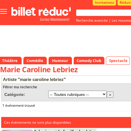
Invitations
Réduc
Bouton
menu
Sortez Maintenant!
principale
Recherche avancée
|
Les nouvea
Théâtre
Comédie
Humour
Comedy Club
Spectacle
Marie Caroline Lebriez
Artiste "marie caroline lebriez"
Filtrer ma recherche
Catégorie:
1 événement trouvé
Ces évènements ne sont plus disponibles