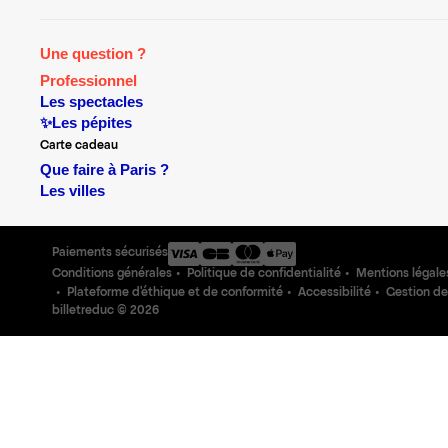
Une question ?
Professionnel
Les spectacles
✨Les pépites
Carte cadeau
Que faire à Paris ?
Les villes
Paiements sécurisés
Conditions générales
Politique de confidentialité
Mentions légale
Plateforme d'éthique et de conformité
Accessibilité
Gestion de
billetreduc ©
2026