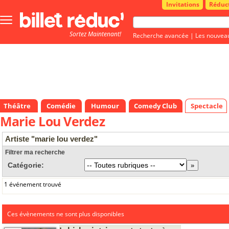
Invitations
Réduc
Bouton
menu
Sortez Maintenant!
principale
Recherche avancée
|
Les nouvea
Théâtre
Comédie
Humour
Comedy Club
Spectacle
Marie Lou Verdez
Artiste "marie lou verdez"
Filtrer ma recherche
Catégorie:
1 événement trouvé
Ces évènements ne sont plus disponibles