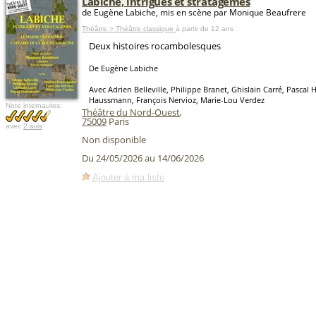
Labiche, intrigues et stratagèmes
de Eugène Labiche, mis en scène par Monique Beaufrere
Théâtre > Théâtre classique
à partir de 12 ans
Deux histoires rocambolesques
De Eugène Labiche
Avec Adrien Belleville, Philippe Branet, Ghislain Carré, Pascal
Haussmann, François Nervioz, Marie-Lou Verdez
Note internautes:
Théâtre du Nord-Ouest
,
75009
Paris
avec
2 avis
Non disponible
Du 24/05/2026 au 14/06/2026
Ajouter à ma liste