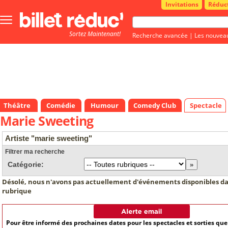
Invitations
Réduc
Bouton
menu
Sortez Maintenant!
principale
Recherche avancée
|
Les nouvea
Théâtre
Comédie
Humour
Comedy Club
Spectacle
Marie Sweeting
Artiste "marie sweeting"
Filtrer ma recherche
Catégorie:
Désolé, nous n'avons pas actuellement d'événements disponibles da
rubrique
Pour être informé des prochaines dates pour les spectacles et sorties qu