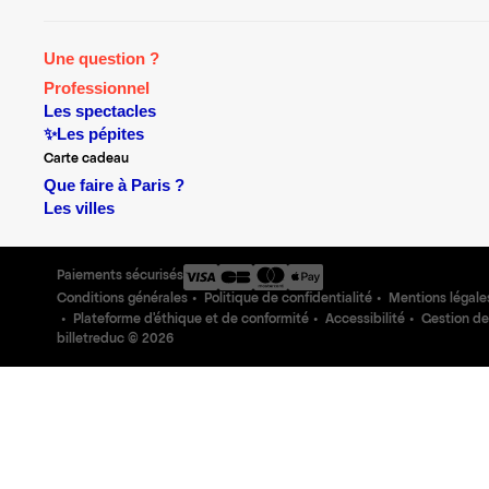
Une question ?
Professionnel
Les spectacles
✨Les pépites
Carte cadeau
Que faire à Paris ?
Les villes
Paiements sécurisés
Conditions générales
Politique de confidentialité
Mentions légale
Plateforme d'éthique et de conformité
Accessibilité
Gestion de
billetreduc ©
2026