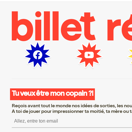
Tu veux être mon copain ?!
Reçois avant tout le monde nos idées de sorties, les nouv
A toi de jouer pour impressionner ta moitié, ta mère ou ta
S’inscrire S’inscrire S’