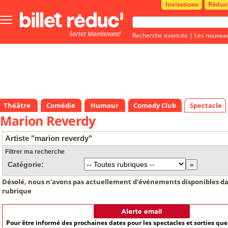
Invitations
Réduc
Bouton
menu
Sortez Maintenant!
principale
Recherche avancée
|
Les nouvea
Théâtre
Comédie
Humour
Comedy Club
Spectacle
Marion Reverdy
Artiste "marion reverdy"
Filtrer ma recherche
Catégorie:
Désolé, nous n'avons pas actuellement d'événements disponibles da
rubrique
Pour être informé des prochaines dates pour les spectacles et sorties qu