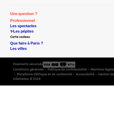
Une question ?
Professionnel
Les spectacles
✨Les pépites
Carte cadeau
Que faire à Paris ?
Les villes
Paiements sécurisés
Conditions générales
Politique de confidentialité
Mentions légale
Plateforme d'éthique et de conformité
Accessibilité
Gestion de
billetreduc ©
2026