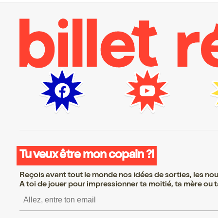
Tu veux être mon copain ?!
Reçois avant tout le monde nos idées de sorties, les nouv
A toi de jouer pour impressionner ta moitié, ta mère ou ta
S’inscrire S’inscrire S