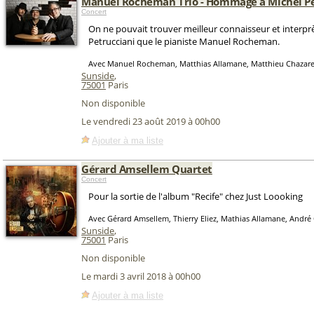
Manuel Rocheman Trio - Hommage à Michel Pe
Concert
On ne pouvait trouver meilleur connaisseur et interpr
Petrucciani que le pianiste Manuel Rocheman.
Avec Manuel Rocheman, Matthias Allamane, Matthieu Chazar
Sunside
,
75001
Paris
Non disponible
Le vendredi 23 août 2019 à 00h00
Ajouter à ma liste
Gérard Amsellem Quartet
Concert
Pour la sortie de l'album "Recife" chez Just Loooking
Avec Gérard Amsellem, Thierry Eliez, Mathias Allamane, André 
Sunside
,
75001
Paris
Non disponible
Le mardi 3 avril 2018 à 00h00
Ajouter à ma liste