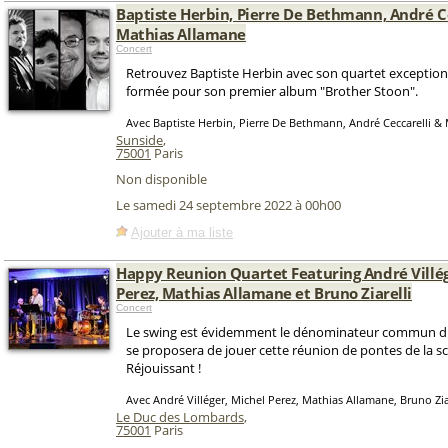
Baptiste Herbin, Pierre De Bethmann, André C
Mathias Allamane
Concert
Retrouvez Baptiste Herbin avec son quartet exception
formée pour son premier album "Brother Stoon".
Avec Baptiste Herbin, Pierre De Bethmann, André Ceccarelli &
Sunside
,
75001
Paris
Non disponible
Le samedi 24 septembre 2022 à 00h00
Ajouter à ma liste
Happy Reunion Quartet Featuring André Villég
Perez, Mathias Allamane et Bruno Ziarelli
Concert
Le swing est évidemment le dénominateur commun du
se proposera de jouer cette réunion de pontes de la s
Réjouissant !
Avec André Villéger, Michel Perez, Mathias Allamane, Bruno Zia
Le Duc des Lombards
,
75001
Paris