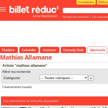
Invitations
Réduc
Bouton
menu
Sortez Maintenant!
principale
Recherche avancée
|
Les nouvea
Théâtre
Comédie
Humour
Comedy Club
Spectacle
Mathias Allamane
Artiste "mathias allamane"
Filtrer ma recherche
Catégorie:
7 événements trouvés
Ces évènements ne sont plus disponibles