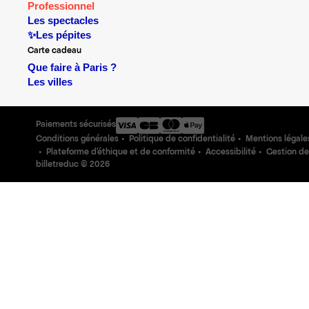
Professionnel
Les spectacles
✨Les pépites
Carte cadeau
Que faire à Paris ?
Les villes
Paiements sécurisés
Conditions générales
Politique de confidentialité
Mentions légale
Plateforme d'éthique et de conformité
Accessibilité
Gestion de
billetreduc ©
2026