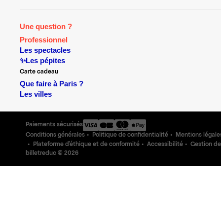
Une question ?
Professionnel
Les spectacles
✨Les pépites
Carte cadeau
Que faire à Paris ?
Les villes
Paiements sécurisés
Conditions générales
Politique de confidentialité
Mentions légale
Plateforme d'éthique et de conformité
Accessibilité
Gestion de
billetreduc ©
2026