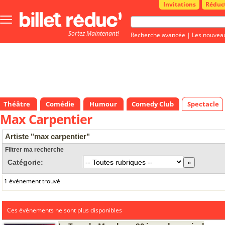
Invitations
Réduc
Bouton
menu
Sortez Maintenant!
principale
Recherche avancée
|
Les nouvea
Théâtre
Comédie
Humour
Comedy Club
Spectacle
Max Carpentier
Artiste "max carpentier"
Filtrer ma recherche
Catégorie:
1 événement trouvé
Ces évènements ne sont plus disponibles