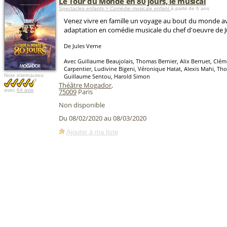
Le Tour du Monde en 80 jours, le musical
Spectacles enfants > Comédie musicale enfant
à partir de 6 ans
Venez vivre en famille un voyage au bout du monde av
adaptation en comédie musicale du chef d'oeuvre de Ju
De Jules Verne
Avec Guillaume Beaujolais, Thomas Bernier, Alix Berruet, Clé
Carpentier, Ludivine Bigeni, Véronique Hatat, Alexis Mahi, T
Note internautes:
Guillaume Sentou, Harold Simon
Théâtre Mogador
,
avec
64 avis
75009
Paris
Non disponible
Du 08/02/2020 au 08/03/2020
Ajouter à ma liste