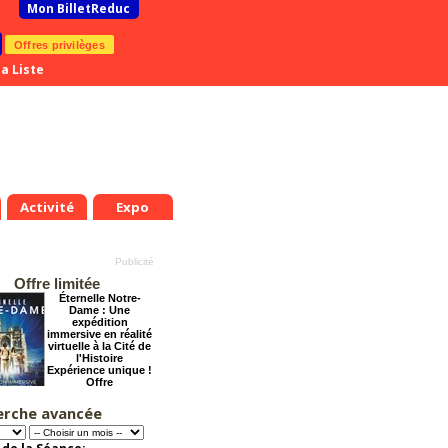
Mon BilletReduc
Offres privilèges
a Liste
Activité
Expo
Offre limitée
Éternelle Notre-
Dame : Une
expédition
immersive en réalité
virtuelle à la Cité de
l'Histoire
Expérience unique !
Offre
promotionnelle.
Jusqu'à -35%
erche avancée
Grosse ambiance
Offre