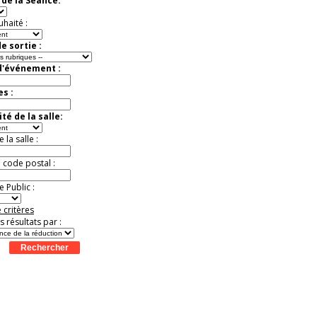
de la Séance:
exceptionnelle.
Jusqu'à -54%
uhaité :
e sortie :
d'événement :
es :
té de la salle:
la salle :
u code postal :
 Public :
 critères
es résultats par :