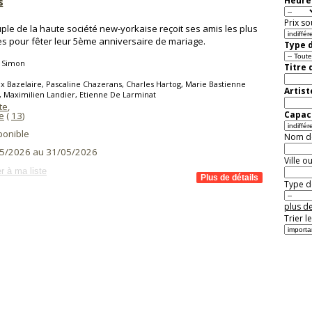
s
Heure 
Prix so
ple de la haute société new-yorkaise reçoit ses amis les plus
s pour fêter leur 5ème anniversaire de mariage.
Type d
l Simon
Titre 
ix Bazelaire, Pascaline Chazerans, Charles Hartog, Marie Bastienne
Artist
 Maximilien Landier, Etienne De Larminat
te
,
Capaci
e
(
13
)
ponible
Nom de 
5/2026 au 31/05/2026
Ville o
r à ma liste
Type de
plus de
Trier l