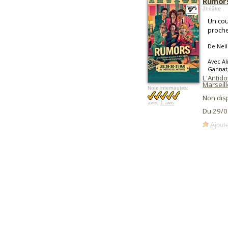
Rumor
Théâtre
Un cou
proche
De Nei
Avec Al
Gannat,
L'Antido
Marseill
Note internautes:
Non dis
avec
1 avis
Du 29/0
Ajoute