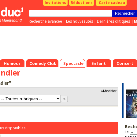
Invitations
Réductions
Carte cadeau
z Maintenant!
Recherche avancée
|
Les nouveautés
|
Dernières critiques
|
M
Humour
Comedy Club
Spectacle
Enfant
Concert
andier
ndier"
»
Modifier
Rech
us disponibles
Le