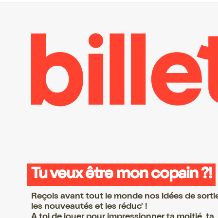
Tu veux être mon copain ?!
Reçois avant tout le monde nos idées de sorti
les nouveautés et les réduc' !
A toi de jouer pour impressionner ta moitié, ta