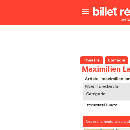
Bouton
menu
Sorte
principale
Théâtre
Comédie
Maximilien L
Artiste "maximilien la
Filtrer ma recherche
Catégorie:
1 événement trouvé
Ces évènements ne sont pl