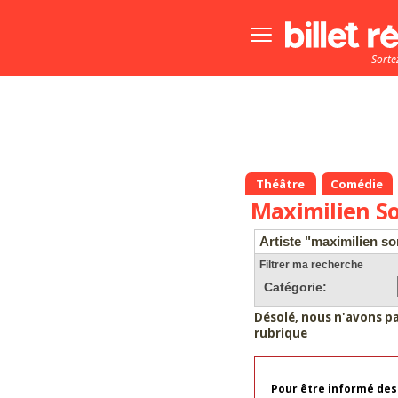
Bouton
menu
Sorte
principale
Théâtre
Comédie
Maximilien S
Artiste "maximilien s
Filtrer ma recherche
Catégorie:
Désolé, nous n'avons p
rubrique
Pour être informé des