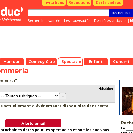
Invitations
Réductions
Carte cadeau
z Maintenant!
Recherche avancée
|
Les nouveautés
|
Dernières critiques
|
M
Humour
Comedy Club
Spectacle
Enfant
Concert
ommeria
ommeria"
»
Modifier
as actuellement d'événements disponibles dans cette
Rech
Le
 prochaines dates pour les spectacles et sorties que vous