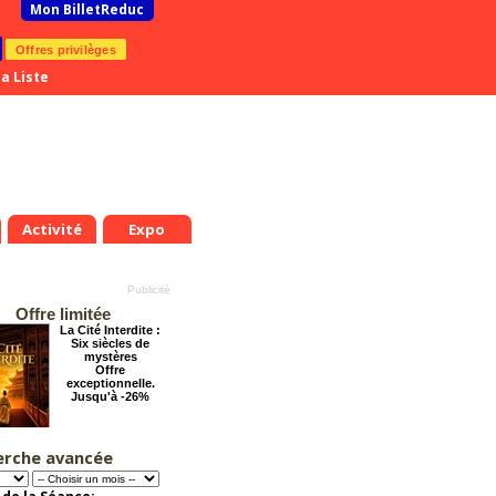
Mon BilletReduc
Offres privilèges
a Liste
Activité
Expo
Offre limitée
La Cité Interdite :
Six siècles de
mystères
Offre
exceptionnelle.
Jusqu'à -26%
erche avancée
Les enfants du
Paradis
Offre
exceptionnelle.