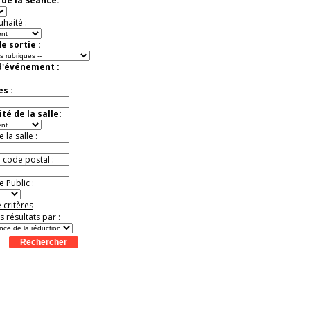
de la Séance:
Jusqu'à -37%
uhaité :
e sortie :
d'événement :
es :
té de la salle:
la salle :
u code postal :
 Public :
 critères
es résultats par :