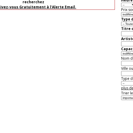
Heure 
recherchez
rivez-vous Gratuitement à l'Alerte Email.
Prix so
Type d
Titre 
Artist
Capaci
Nom de 
Ville o
Type de
plus de
Trier l