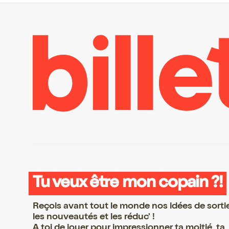
Tu veux être mon copain ?!
Reçois avant tout le monde nos idées de sorti
les nouveautés et les réduc' !
A toi de jouer pour impressionner ta moitié, ta