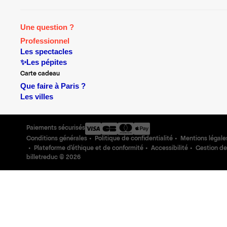
Une question ?
Professionnel
Les spectacles
✨Les pépites
Carte cadeau
Que faire à Paris ?
Les villes
Paiements sécurisés
Conditions générales
Politique de confidentialité
Mentions légale
Plateforme d'éthique et de conformité
Accessibilité
Gestion de
billetreduc ©
2026