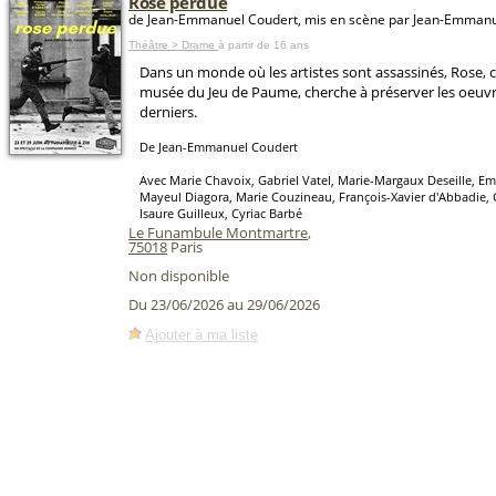
Rose perdue
de Jean-Emmanuel Coudert, mis en scène par Jean-Emmanu
Théâtre > Drame
à partir de 16 ans
Dans un monde où les artistes sont assassinés, Rose, 
musée du Jeu de Paume, cherche à préserver les oeuvre
derniers.
De Jean-Emmanuel Coudert
Avec Marie Chavoix, Gabriel Vatel, Marie-Margaux Deseille, E
Mayeul Diagora, Marie Couzineau, François-Xavier d'Abbadie, 
Isaure Guilleux, Cyriac Barbé
Le Funambule Montmartre
,
75018
Paris
Non disponible
Du 23/06/2026 au 29/06/2026
Ajouter à ma liste