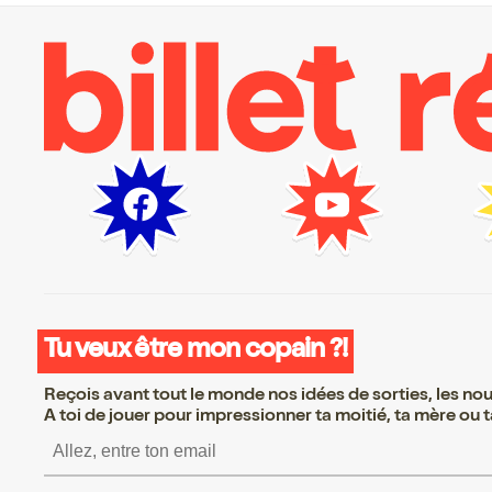
Tu veux être mon copain ?!
Reçois avant tout le monde nos idées de sorties, les nouv
A toi de jouer pour impressionner ta moitié, ta mère ou ta
S’inscrire S’inscrire S’