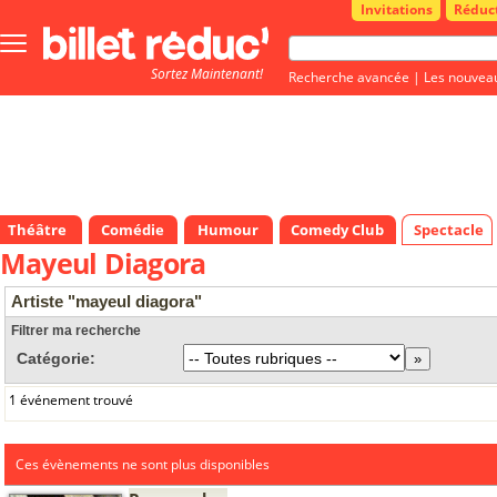
Invitations
Réduc
Bouton
menu
Sortez Maintenant!
principale
Recherche avancée
|
Les nouvea
Théâtre
Comédie
Humour
Comedy Club
Spectacle
Mayeul Diagora
Artiste "mayeul diagora"
Filtrer ma recherche
Catégorie:
1 événement trouvé
Ces évènements ne sont plus disponibles