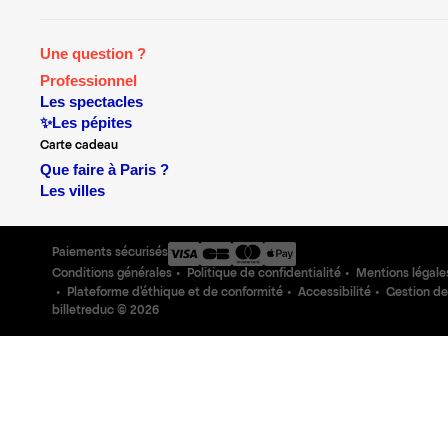
Une question ?
Professionnel
Les spectacles
✨Les pépites
Carte cadeau
Que faire à Paris ?
Les villes
Paiements sécurisés
Conditions générales
Politique de confidentialité
Mentions légale
Plateforme d'éthique et de conformité
Accessibilité
Gestion de
billetreduc ©
2026