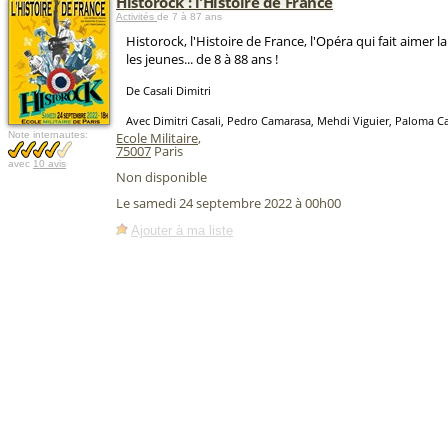
Historock : l'Histoire de France
Activités
de 7 à 87 ans
Historock, l'Histoire de France, l'Opéra qui fait aimer l
les jeunes... de 8 à 88 ans !
De Casali Dimitri
Avec Dimitri Casali, Pedro Camarasa, Mehdi Viguier, Paloma 
Note internautes:
Ecole Militaire
,
75007
Paris
avec
10 avis
Non disponible
Le samedi 24 septembre 2022 à 00h00
Ajouter à ma liste