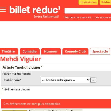
Invitations
Réduc
Bouton
menu
Sortez Maintenant!
principale
Recherche avancée
|
Les nouvea
Théâtre
Comédie
Humour
Comedy Club
Spectacle
Mehdi Viguier
Artiste "mehdi viguier"
Filtrer ma recherche
Catégorie:
1 événement trouvé
Ces évènements ne sont plus disponibles