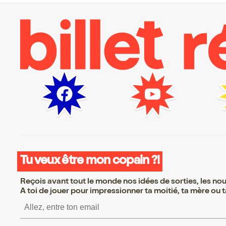
Tu veux être mon copain ?!
Reçois avant tout le monde nos idées de sorties, les nouv
A toi de jouer pour impressionner ta moitié, ta mère ou ta
S’inscrire S’inscrire S’